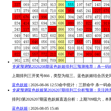
专家预测
第2026208期蓝色妖姬排列三预测推荐：杀一码8
上期排列三开奖号866，类型为组三。蓝色妖姬结合历
蓝色妖姬
|
2026-08-06 12:53
命中统计：三胆命中 杀一码
专家预测
蓝色妖姬第2026207期排列三分析预测：关注跨度
排列3第2026207期蓝色妖姬直选分析：上期709组六
蓝色妖姬
|
2026-08-05 15:46