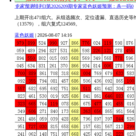
专家预测
排列3第2026209期专家蓝色妖姬预测：杀一码0
上期开出471组六。从组选频次、定位遗漏、直选历史等维
（13579），组六复式124569。
蓝色妖姬
|
2026-08-07 14:16