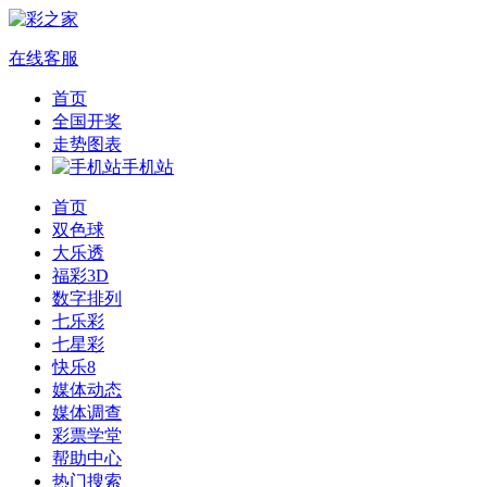
在线客服
首页
全国开奖
走势图表
手机站
首页
双色球
大乐透
福彩3D
数字排列
七乐彩
七星彩
快乐8
媒体动态
媒体调查
彩票学堂
帮助中心
热门搜索