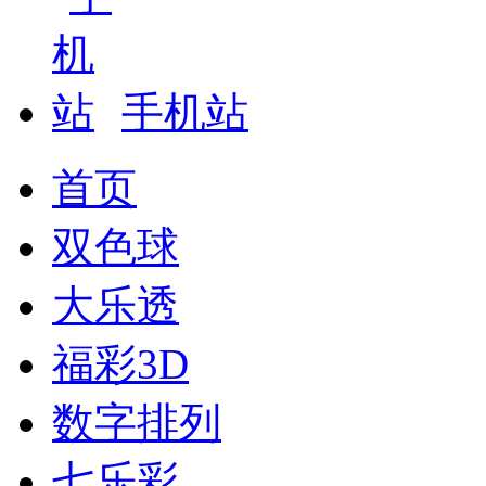
手机站
首页
双色球
大乐透
福彩3D
数字排列
七乐彩