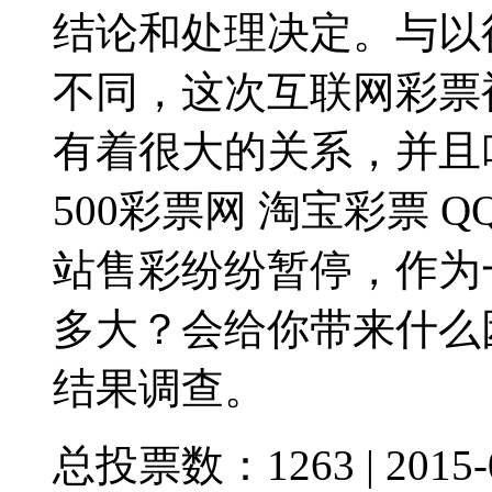
结论和处理决定。与以
不同，这次互联网彩票
有着很大的关系，并且
500彩票网 淘宝彩票 
站售彩纷纷暂停，作为
多大？会给你带来什么
结果调查。
总投票数：1263 |
2015-