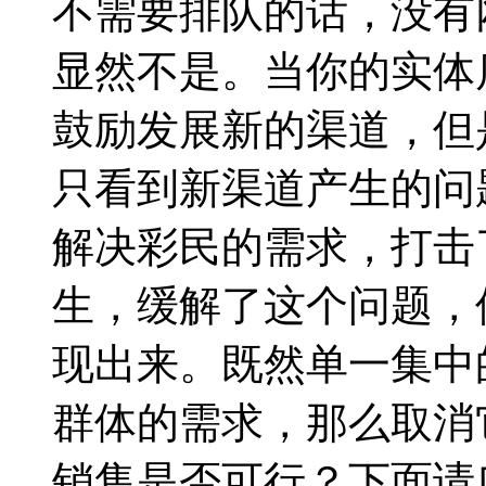
不需要排队的话，没有
显然不是。当你的实体
鼓励发展新的渠道，但
只看到新渠道产生的问
解决彩民的需求，打击
生，缓解了这个问题，
现出来。既然单一集中
群体的需求，那么取消
销售是否可行？下面请