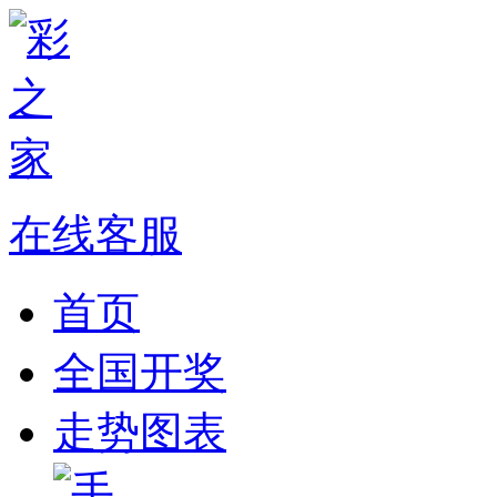
在线客服
首页
全国开奖
走势图表