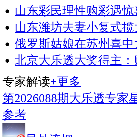
山东彩民理性购彩遇惊
山东潍坊夫妻小复式揽
俄罗斯姑娘在苏州喜中
北京大乐透大奖得主：
专家解读
+更多
第2026088期大乐透
参考