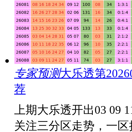
专家预测
大乐透第202
荐
上期大乐透开出03 09 11
关注三分区走势，一区推