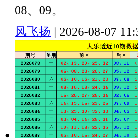
08、09。
风飞扬
|
2026-08-07 11: