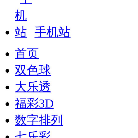
手机站
首页
双色球
大乐透
福彩3D
数字排列
七乐彩