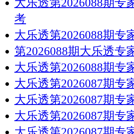
大乐透第2026088
考
大乐透第2026088期
第2026088期大乐
大乐透第2026088
大乐透第2026087
大乐透第2026087
大乐透第2026087
大乐透第2026087期