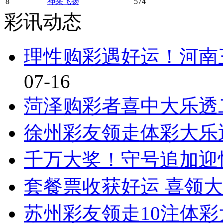
8
神采飞扬
574
彩讯动态
理性购彩遇好运！河南
07-16
菏泽购彩者喜中大乐透
徐州彩友领走体彩大乐
千万大奖！守号追加迎
套餐票收获好运 喜领
苏州彩友领走10注体