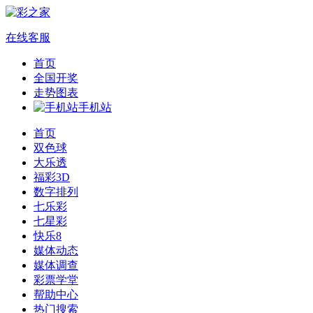
在线客服
首页
全国开奖
走势图表
手机站
首页
双色球
大乐透
福彩3D
数字排列
七乐彩
七星彩
快乐8
媒体动态
媒体调查
彩票学堂
帮助中心
热门搜索