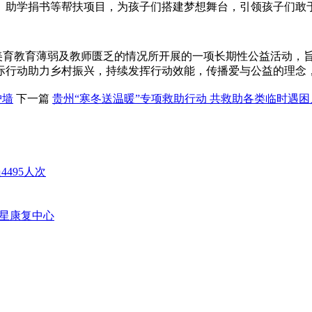
、助学捐书等帮扶项目，为孩子们搭建梦想舞台，引领孩子们敢
区美育教育薄弱及教师匮乏的情况所开展的一项长期性公益活动
际行动助力乡村振兴，持续发挥行动效能，传播爱与公益的理念
护墙
下一篇
贵州“寒冬送温暖”专项救助行动 共救助各类临时遇困人
495人次
明星康复中心