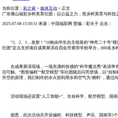
当前位置：
彩之家
>
媒体互动
> 正文
广东佛山福彩乡村美育社团：以公益之力，筑乡村美育与科技
2025-07-08 15:50:31 来源：中国福彩网 责编：彩夫子 点击：
“3、2、1，发射！”10枚由学生自主组装的“神舟二十
社团”定点支持项目成果展演在四会市黄田学校举办，800名
在成果展演现场，一场充满科技感的“科学魔法秀”表演率
活可触。“图形编程”“航空模型”等社团随后闪亮登场，以“自
升空的原理，我们制作的水火箭利用水和空气为‘燃料’，通过
活动现场还设置“人工智能+”、生命科学、航空模型、国画
据悉，此次活动共开设编程、科技模型、声乐、国画等5个