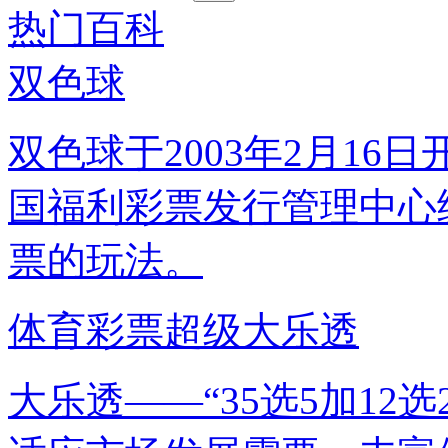
热门百科
双色球
双色球于2003年2月1
国福利彩票发行管理中心
票的玩法。
体育彩票超级大乐透
大乐透——“35选5加12