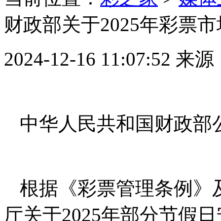
财政部关于2025年彩票
2024-12-16 11:07:
中华人民共和国财政部公告
根据《彩票管理条例》
厅关于2025年部分节假