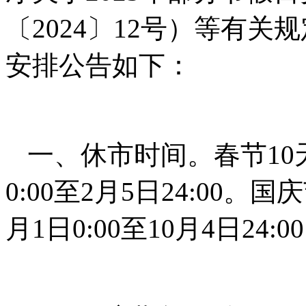
〔2024〕12号）等有关
安排公告如下：
一、休市时间。春节10天
0:00至2月5日24:00。
月1日0:00至10月4日24:0