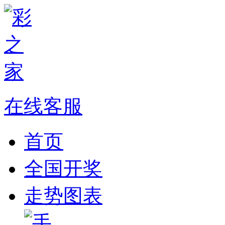
在线客服
首页
全国开奖
走势图表