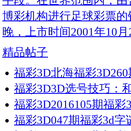
手段。在世界范围内，由
博彩机构进行足球彩票的
晚，上市时间2001年10
精品帖子
福彩3D
北海福彩3D26
福彩3D
3D选号技巧：
福彩3D
2016105期福
福彩3D
047期福彩3d