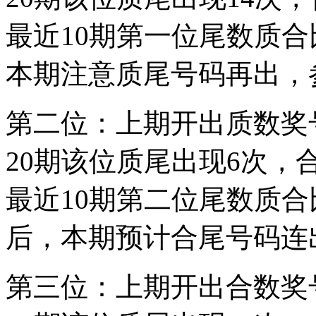
最近10期第一位尾数质合
本期注意质尾号码再出，
第二位：上期开出质数奖
20期该位质尾出现6次，
最近10期第二位尾数质合
后，本期预计合尾号码连
第三位：上期开出合数奖