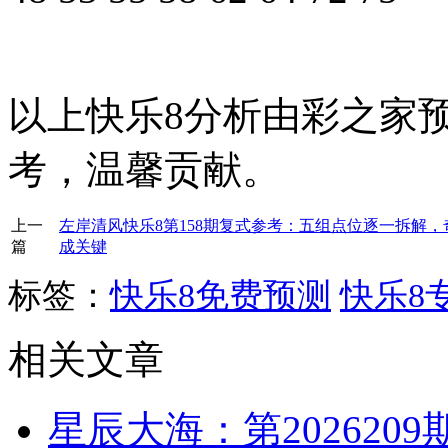
以上快乐8分析由彩之家
考，温馨贡献。
上一
左岸清风快乐8第158期复式参考：五组点位逐一拆解，
篇
成关键
标签：
快乐8免费预测
快乐8
相关文章
星辰大海：第20262