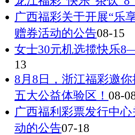
龙江福彩“快乐”茶饮“
广西福彩关于开展“乐享
赠券活动的公告
08-15
女士30元机选揽快乐8—
13
8月8日，浙江福彩邀你
五大公益体验区！
08-0
广西福利彩票发行中心
动的公告
07-18