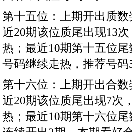
第十五位：上期开出质数
近20期该位质尾出现13
热；最近10期第十五位尾
号码继续走热，推荐号码5
第十六位：上期开出合数
近20期该位质尾出现7次
热；最近10期第十六位尾