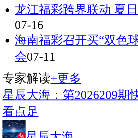
龙江福彩跨界联动 夏日
07-16
海南福彩召开买“双色球
会
07-11
专家解读
+更多
星辰大海：第2026209
看点足
星辰大海