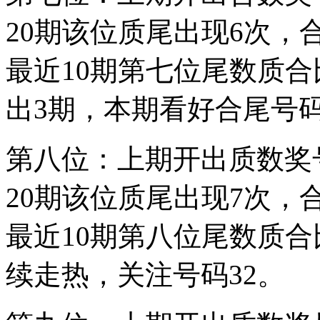
20期该位质尾出现6次，
最近10期第七位尾数质合
出3期，本期看好合尾号码
第八位：上期开出质数奖
20期该位质尾出现7次，
最近10期第八位尾数质合
续走热，关注号码32。