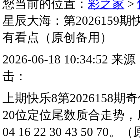
您当前的位置：
彩之家
>
星辰大海：第2026159
有看点（原创备用）
2026-06-18 10:34:
击：
上期快乐8第2026158期
20位定位尾数质合走势，
04 16 22 30 43 50 7