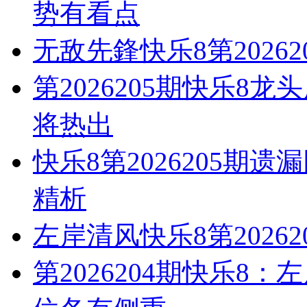
势有看点
无敌先鋒快乐8第2026
第2026205期快乐8
将热出
快乐8第2026205期
精析
左岸清风快乐8第20262
第2026204期快乐