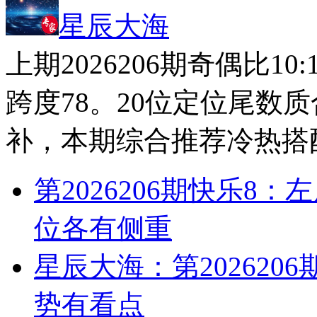
星辰大海
上期2026206期奇偶比10:
跨度78。20位定位尾数
补，本期综合推荐冷热搭
第2026206期快乐
位各有侧重
星辰大海：第20262
势有看点