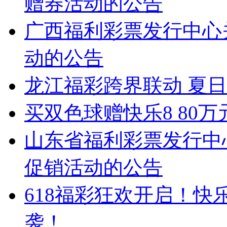
赠券活动的公告
广西福利彩票发行中心
动的公告
龙江福彩跨界联动 夏日
买双色球赠快乐8 80
山东省福利彩票发行中心
促销活动的公告
618福彩狂欢开启！快
袭！