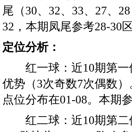
尾（30、32、33、27
32，本期凤尾参考28-30
定位分析：
红一球：近10期第一位
优势（3次奇数7次偶数）。
点位分布在01-08。本期参
红二球：近10期第二位号