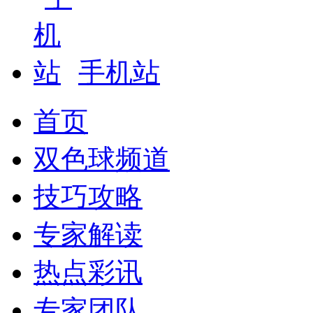
手机站
首页
双色球频道
技巧攻略
专家解读
热点彩讯
专家团队