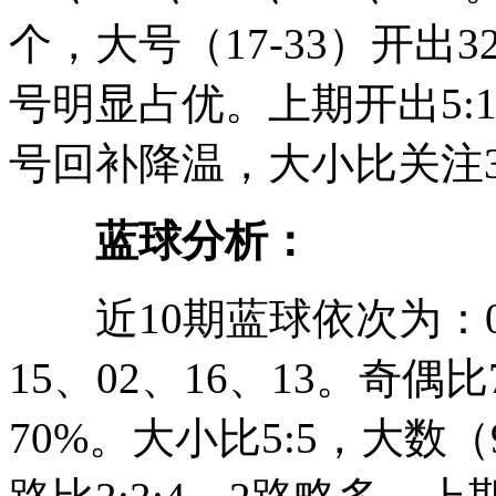
个，大号（17-33）开出3
号明显占优。上期开出5:
号回补降温，大小比关注3:
蓝球分析：
近10期蓝球依次为：01、
15、02、16、13。奇偶
70%。大小比5:5，大数（9