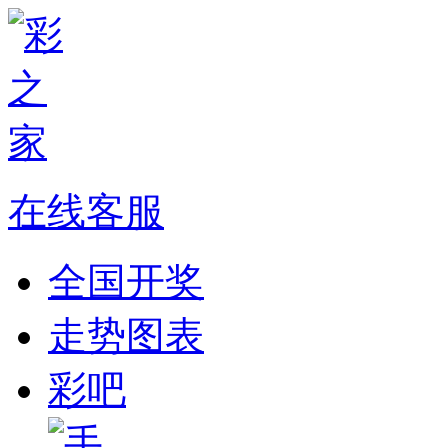
在线客服
全国开奖
走势图表
彩吧