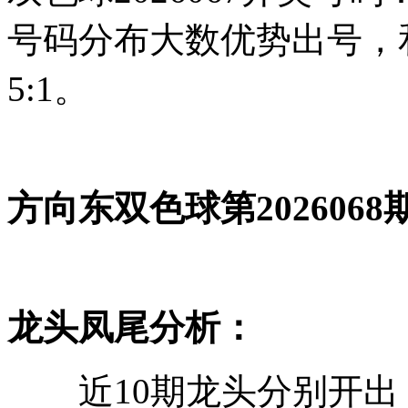
号码分布大数优势出号，和
5:1。
方向东双色球第202606
龙头凤尾分析：
近10期龙头分别开出：01