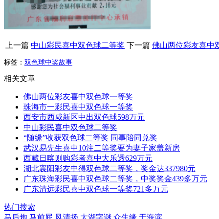
上一篇
中山彩民喜中双色球二等奖
下一篇
佛山两位彩友喜中
标签：
双色球中奖故事
相关文章
佛山两位彩友喜中双色球一等奖
珠海市一彩民喜中双色球一等奖
西安市西咸新区中出双色球598万元
中山彩民喜中双色球二等奖
“随缘”收获双色球二等奖 同事陪同兑奖
武汉易先生喜中10注二等奖要为妻子家盖新房
西藏日喀则购彩者喜中大乐透629万元
湖北襄阳彩友中得双色球二等奖，奖金达337980元
广东珠海彩民喜中双色球二等奖，中奖奖金439多万元
广东清远彩民喜中双色球一等奖721多万元
热门搜索
马后炮
马前屁
风清扬
太湖字谜
众生缘
于海滨