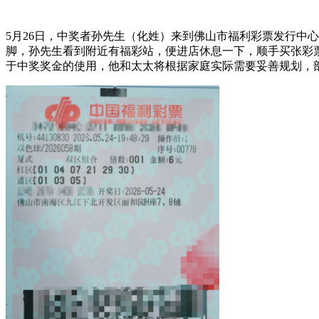
5月26日，中奖者孙先生（化姓）来到佛山市福利彩票发行中
脚，孙先生看到附近有福彩站，便进店休息一下，顺手买张彩
于中奖奖金的使用，他和太太将根据家庭实际需要妥善规划，