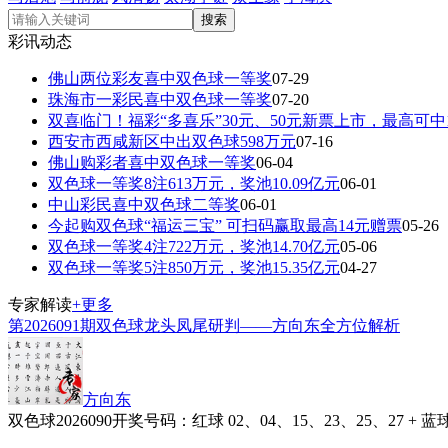
彩讯动态
佛山两位彩友喜中双色球一等奖
07-29
珠海市一彩民喜中双色球一等奖
07-20
双喜临门！福彩“多喜乐”30元、50元新票上市，最高可中1
西安市西咸新区中出双色球598万元
07-16
佛山购彩者喜中双色球一等奖
06-04
双色球一等奖8注613万元，奖池10.09亿元
06-01
中山彩民喜中双色球二等奖
06-01
今起购双色球“福运三宝” 可扫码赢取最高14元赠票
05-26
双色球一等奖4注722万元，奖池14.70亿元
05-06
双色球一等奖5注850万元，奖池15.35亿元
04-27
专家解读
+更多
第2026091期双色球龙头凤尾研判——方向东全方位解析
方向东
双色球2026090开奖号码：红球 02、04、15、23、25、27 + 