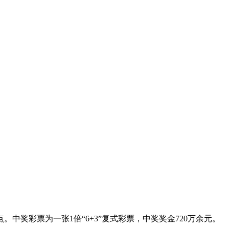
点。中奖彩票为一张1倍“6+3”复式彩票，中奖奖金720万余元。