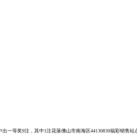
中出一等奖9注，其中1注花落佛山市南海区44130830福彩销售站