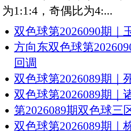
为1:1:4，奇偶比为4:...
双色球第2026090期
方向东双色球第2026
回调
双色球第2026089期
双色球第2026089期
第2026089期双色
双色球第2026089期