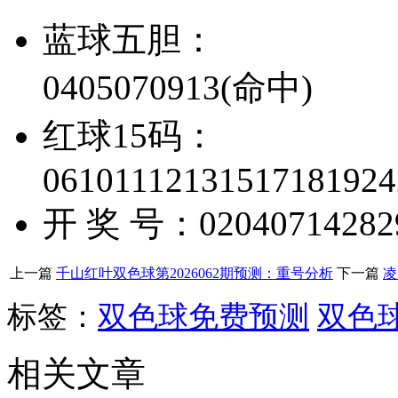
蓝球五胆：
04
05
07
09
13
(命中)
红球15码：
06
10
11
12
13
15
17
18
19
24
开 奖 号：
02
04
07
14
28
2
上一篇
千山红叶双色球第2026062期预测：重号分析
下一篇
凌
标签：
双色球免费预测
双色
相关文章