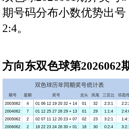
期号码分布小数优势出号，
2:4。
方向东双色球第202606