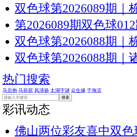
双色球第2026089期
第2026089期双色球
双色球第2026088期
双色球第2026088期
热门搜索
马后炮
马前屁
风清扬
太湖字谜
众生缘
于海滨
彩讯动态
佛山两位彩友喜中双色