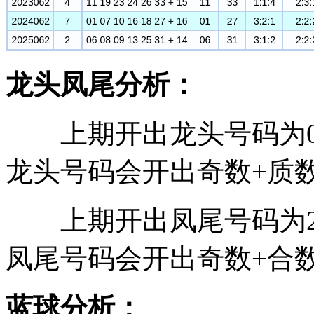
龙头凤尾分析：
上期开出龙头号码为01
龙头号码会开出奇数+质数
上期开出凤尾号码为28
凤尾号码会开出奇数+合数
蓝球分析：