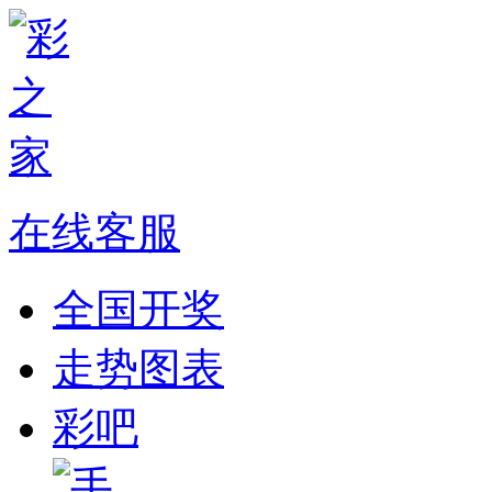
在线客服
全国开奖
走势图表
彩吧