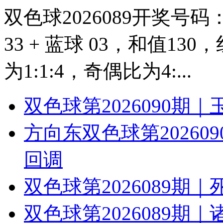
双色球2026089开奖号码：
33 + 蓝球 03，和值1
为1:1:4，奇偶比为4:...
双色球第2026090期
方向东双色球第2026
回调
双色球第2026089期
双色球第2026089期