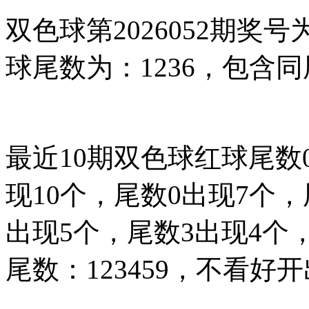
双色球第2026052期奖号为：01
球尾数为：1236，包含同尾
最近10期双色球红球尾数
现10个，尾数0出现7个，尾数
出现5个，尾数3出现4个
尾数：123459，不看好