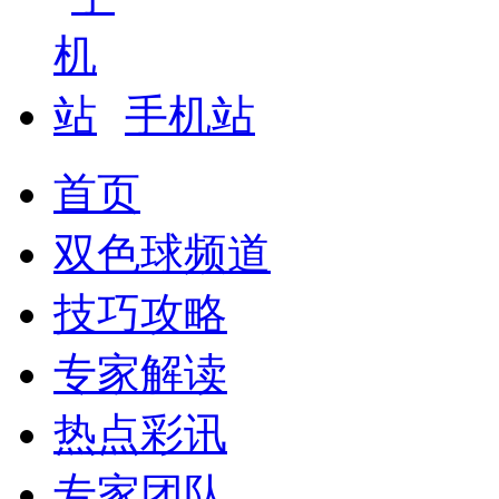
手机站
首页
双色球频道
技巧攻略
专家解读
热点彩讯
专家团队