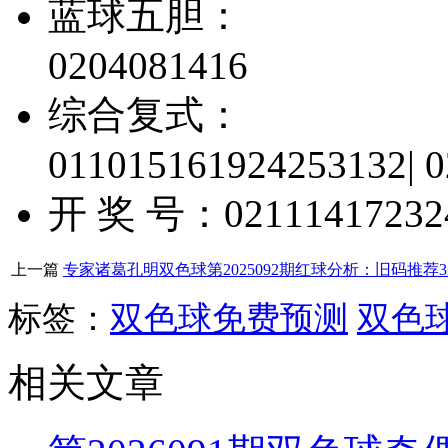
蓝球五胆：
02
04
08
14
16
综合复式：
01
10
15
16
19
24
25
31
32
| 
开 奖 号：
02
11
14
17
23
2
上一篇
专家诸葛孔明双色球第2025092期红球分析：旧码推荐3
标签：
双色球免费预测
双色
相关文章