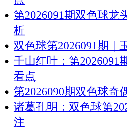
第2026091期双色
析
双色球第2026091期
千山红叶：第20260
看点
第2026090期双色
诸葛孔明：双色球第20
注