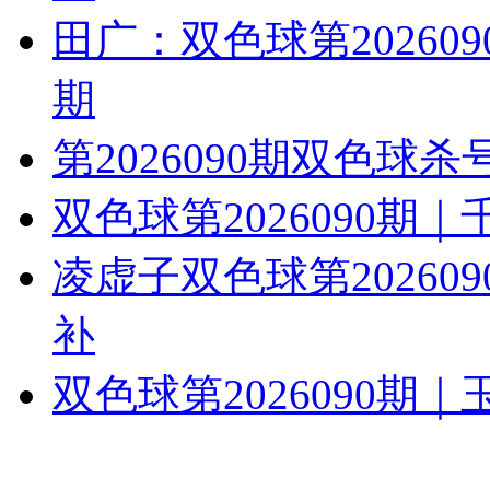
田广：双色球第2026
期
第2026090期双色
双色球第2026090
凌虚子双色球第2026
补
双色球第2026090期