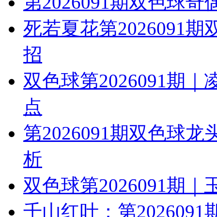
第2026091期双色
死若夏花第202609
招
双色球第2026091
点
第2026091期双色
析
双色球第2026091期
千山红叶：第20260