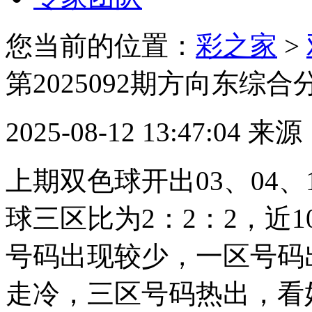
您当前的位置：
彩之家
>
第2025092期方向东综
2025-08-12 13:47:
上期双色球开出03、04、1
球三区比为2：2：2，近1
号码出现较少，一区号码
走冷，三区号码热出，看好