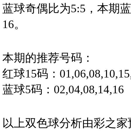
蓝球奇偶比为5:5，本期
16。
本期的推荐号码：
红球15码：01,06,08,10,15,16
蓝球5码：02,04,08,14,16
以上双色球分析由彩之家