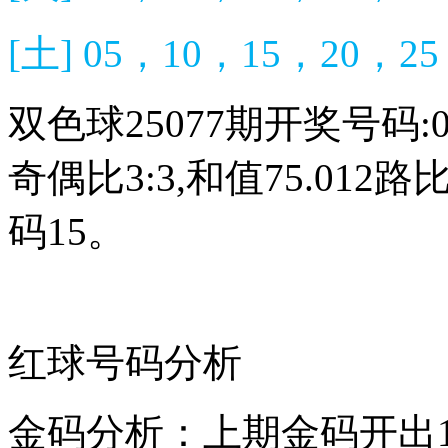
[土] 05，10，15，20，25
双色球25077期开奖号码:04 07
奇偶比3:3,和值75.012路比
码15。
红球号码分析
金码分析：上期金码开出