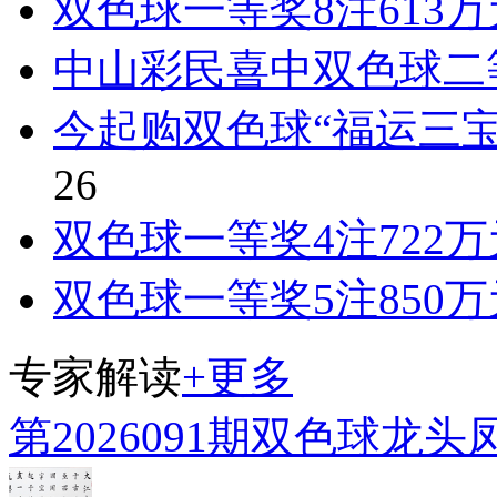
双色球一等奖8注613万
中山彩民喜中双色球二
今起购双色球“福运三宝
26
双色球一等奖4注722万
双色球一等奖5注850万
专家解读
+更多
第2026091期双色球