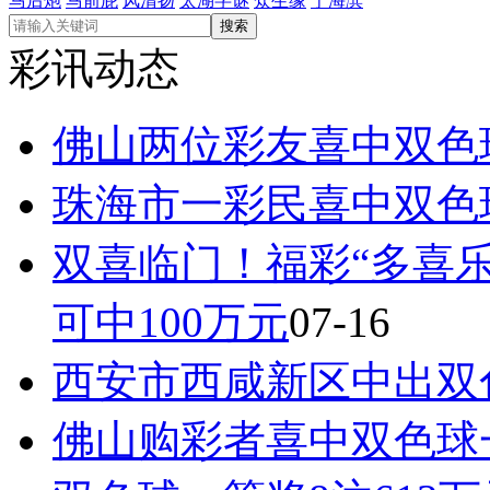
马后炮
马前屁
风清扬
太湖字谜
众生缘
于海滨
彩讯动态
佛山两位彩友喜中双色
珠海市一彩民喜中双色
双喜临门！福彩“多喜乐
可中100万元
07-16
西安市西咸新区中出双色
佛山购彩者喜中双色球