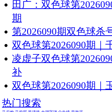
田广：双色球第2026
期
第2026090期双色
双色球第2026090
凌虚子双色球第2026
补
双色球第2026090期
热门搜索