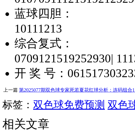
蓝球四胆：
10
11
12
13
综合复式：
07
09
12
15
19
25
29
30
| 11
1
开 奖 号：
06
15
17
30
32
3
上一篇
第2025077期双色球专家死若夏花红球分析：连码组合17
标签：
双色球免费预测
双色
相关文章