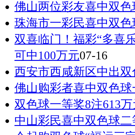
佛山两位彩友喜中双色
珠海市一彩民喜中双色
双喜临门！福彩“多喜乐
可中100万元
07-16
西安市西咸新区中出双色
佛山购彩者喜中双色球
双色球一等奖8注613万
中山彩民喜中双色球二