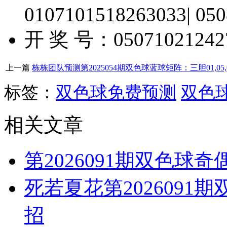
01
07
10
15
18
26
30
33
| 05
0
开 奖 号：
05
07
10
21
24
2
上一篇
栋栋团队预测第2025054期双色球蓝球矩阵：三胆01,05,
标签：
双色球免费预测
双色
相关文章
第2026091期双色
死若夏花第202609
招