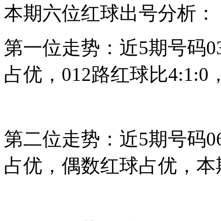
本期六位红球出号分析：
第一位走势：近5期号码03-0
占优，012路红球比4:1:0
第二位走势：近5期号码06-1
占优，偶数红球占优，本期