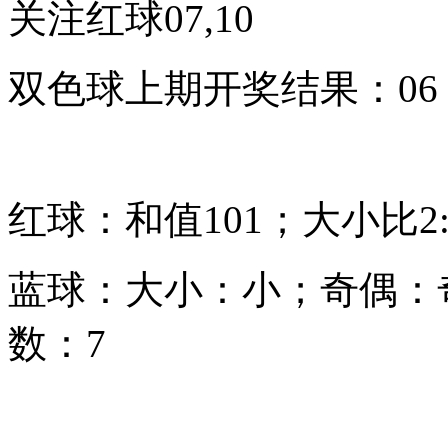
关注红球07,10
双色球上期开奖结果：06 09 1
红球：和值101；大小比2:
蓝球：大小：小；奇偶：奇
数：7