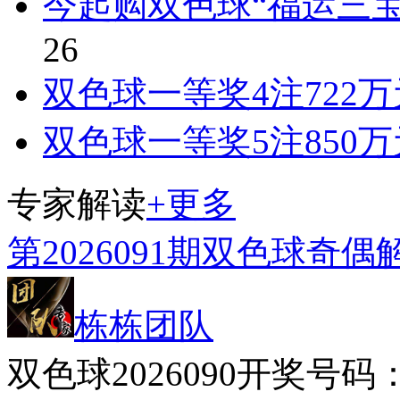
今起购双色球“福运三宝
26
双色球一等奖4注722万
双色球一等奖5注850万
专家解读
+更多
第2026091期双色球
栋栋团队
双色球2026090开奖号码：