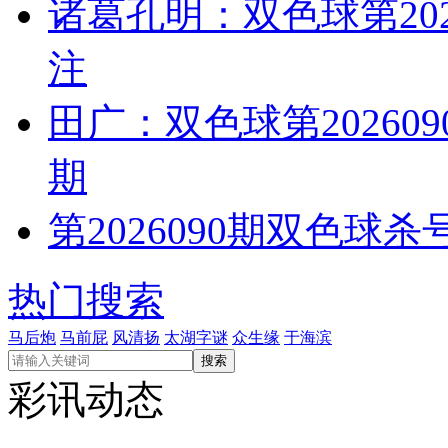
诸葛孔明：双色球第20
注
田广：双色球第2026
期
第2026090期双色
热门搜索
马后炮
马前屁
风清扬
太湖字谜
众生缘
于海滨
彩讯动态