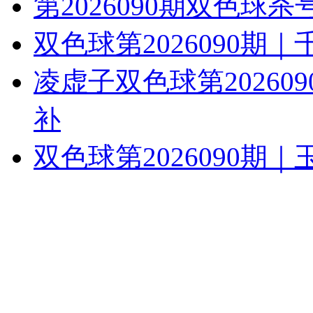
第2026090期双色
双色球第2026090
凌虚子双色球第2026
补
双色球第2026090期