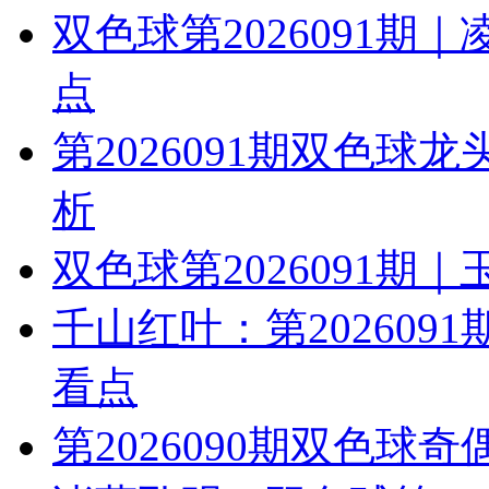
双色球第2026091
点
第2026091期双色
析
双色球第2026091期
千山红叶：第20260
看点
第2026090期双色