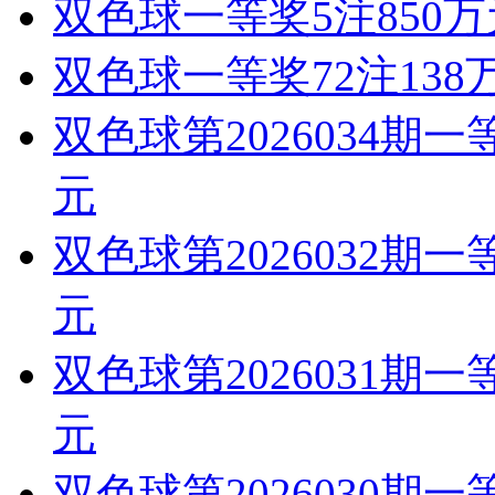
双色球一等奖5注850万
双色球一等奖72注138万
双色球第2026034期一
元
双色球第2026032期一
元
双色球第2026031期一
元
双色球第2026030期一