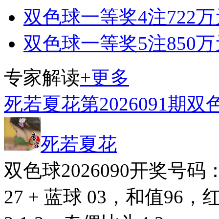
双色球一等奖4注722万
双色球一等奖5注850万
专家解读
+更多
死若夏花第2026091
死若夏花
双色球2026090开奖号码：
27 + 蓝球 03，和值9