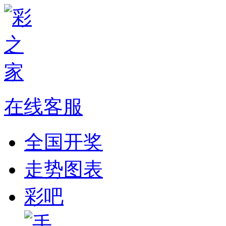
在线客服
全国开奖
走势图表
彩吧