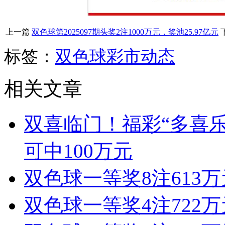
上一篇
双色球第2025097期头奖2注1000万元，奖池25.97亿元
标签：
双色球彩市动态
相关文章
双喜临门！福彩“多喜乐
可中100万元
双色球一等奖8注613万
双色球一等奖4注722万