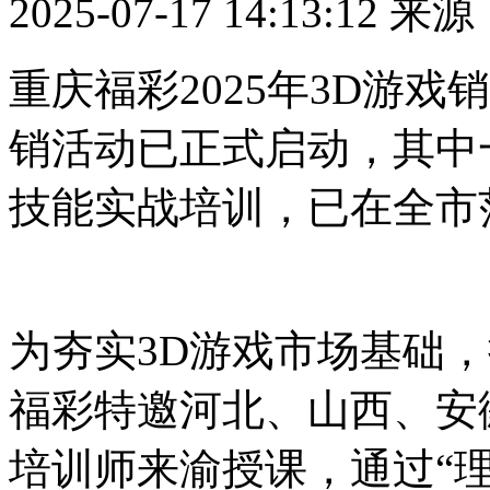
2025-07-17 14:13:
重庆福彩2025年3D游戏
销活动已正式启动，其中
技能实战培训，已在全市
为夯实3D游戏市场基础
福彩特邀河北、山西、安
培训师来渝授课，通过“理