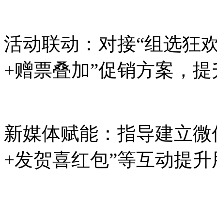
活动联动：对接“组选狂欢
+赠票叠加”促销方案，
新媒体赋能：指导建立微
+发贺喜红包”等互动提