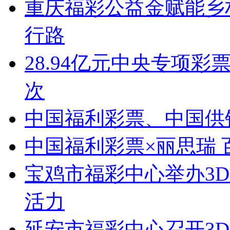
重庆福彩公益金赋能乡村
行路
28.94亿元中央专项
次
中国福利彩票、中国供
中国福利彩票×丽思瑞
宝鸡市福彩中心举办3
活力
延安市福彩中心召开3D