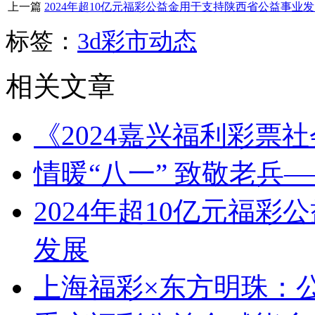
上一篇
2024年超10亿元福彩公益金用于支持陕西省公益事业
标签：
3d彩市动态
相关文章
《2024嘉兴福利彩票
情暖“八一” 致敬老兵
2024年超10亿元福
发展
上海福彩×东方明珠：