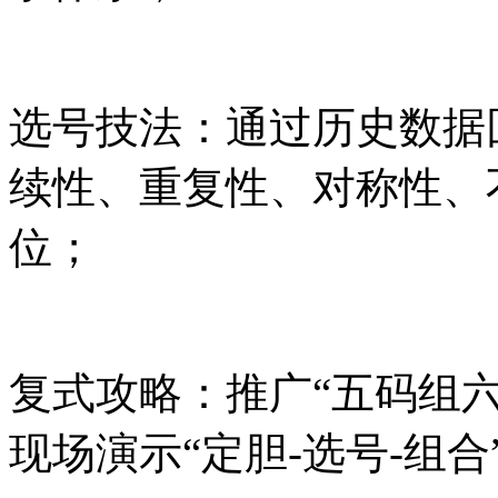
选号技法：通过历史数据
续性、重复性、对称性、
位；
复式攻略：推广“五码组
现场演示“定胆-选号-组