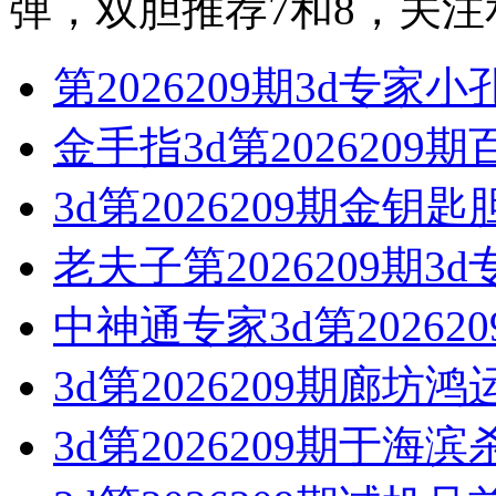
弹，双胆推荐7和8，关注和
第2026209期3d专家
金手指3d第2026209
3d第2026209期金
老夫子第2026209期
中神通专家3d第2026
3d第2026209期廊
3d第2026209期于