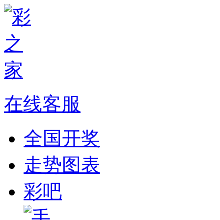
在线客服
全国开奖
走势图表
彩吧