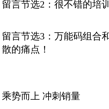
留言节选2：很不错的培
留言节选3：万能码组合
散的痛点！
乘势而上 冲刺销量