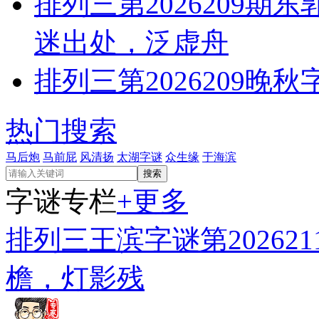
排列三第2026209
迷出处，泛虚舟
排列三第2026209晚
热门搜索
马后炮
马前屁
风清扬
太湖字谜
众生缘
于海滨
字谜专栏
+更多
排列三王滨字谜第2026
檐，灯影残