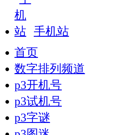
手机站
首页
数字排列频道
p3开机号
p3试机号
p3字谜
p3图迷