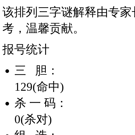
该排列三字谜解释由专家
考，温馨贡献。
报号统计
三
胆：
1
2
9
(命中)
杀 一 码：
0
(杀对)