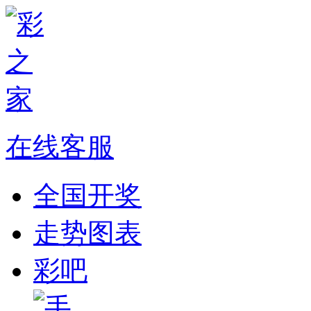
在线客服
全国开奖
走势图表
彩吧