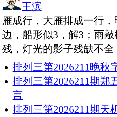
王滨
雁成行，大雁排成一行，
边，船形似3，解3；雨
残，灯光的影子残缺不全，
排列三第2026211晚
排列三第2026211
言
排列三第2026211