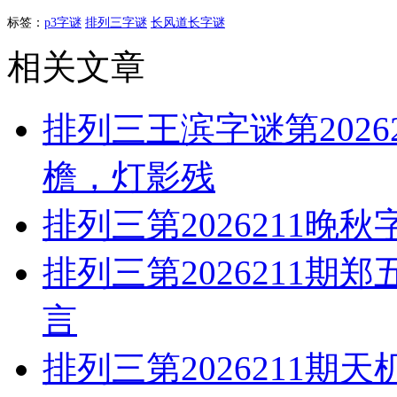
标签：
p3字谜
排列三字谜
长风道长字谜
相关文章
排列三王滨字谜第202
檐，灯影残
排列三第2026211晚
排列三第2026211
言
排列三第2026211