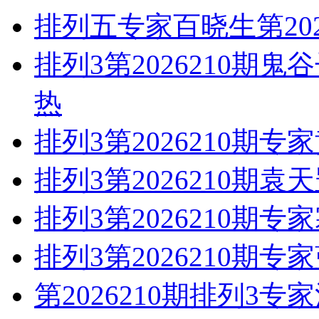
排列五专家百晓生第202
排列3第2026210
热
排列3第2026210期
排列3第2026210期
排列3第2026210期
排列3第2026210期
第2026210期排列