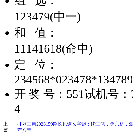
组
选：
1
23479
(中一)
和
值：
11
14
16
18
(命中)
定
位：
234
5
68*023478*
1
34789
开 奖 号：
5
5
1
试机号：7
4
上一
排列三第2026159期长风道长字谜：绕三湾，踏六桥，
篇
守八荒