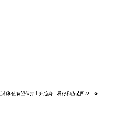
,近期和值有望保持上升趋势，看好和值范围22—36.