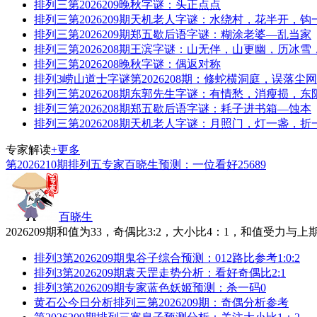
排列三第2026209晚秋字谜：头正点点
排列三第2026209期天机老人字谜：水绕村，花半开，
排列三第2026209期郑五歇后语字谜：糊涂老婆—乱当家
排列三第2026208期王滨字谜：山无伴，山更幽，历冰雪
排列三第2026208晚秋字谜：偶返对称
排列3崂山道士字谜第2026208期：修蛇横洞庭，误落尘
排列三第2026208期东郭先生字谜：有情愁，消瘦损，
排列三第2026208期郑五歇后语字谜：耗子进书箱—蚀本
排列三第2026208期天机老人字谜：月照门，灯一盏，
专家解读
+更多
第2026210期排列五专家百晓生预测：一位看好25689
百晓生
2026209期和值为33，奇偶比3:2，大小比4：1，和值受力
排列3第2026209期鬼谷子综合预测：012路比参考1:0:2
排列3第2026209期袁天罡走势分析：看好奇偶比2:1
排列3第2026209期专家蓝色妖姬预测：杀一码0
黄石公今日分析排列三第2026209期：奇偶分析参考