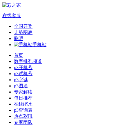
在线客服
全国开奖
走势图表
彩吧
手机站
首页
数字排列频道
p3开机号
p3试机号
p3字谜
p3图迷
专家解读
每日推荐
在线缩水
p3查询表
热点彩讯
专家团队