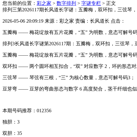
您当前的位置：
彩之家
>
数字排列
>
字谜专栏
> 正文
排列三第2026117期长风道长字谜：五瓣梅，双环扣，三弦琴
2026-05-06 20:09:19 来源：彩之家 责编：长风道长 点击：
五瓣梅 —— 梅花绽放有五片花瓣，“五” 为明数，意态可解号码
排列3长风道长字谜第2026117期：五瓣梅，双环扣，三弦琴，
五瓣梅 —— 梅花绽放有五片花瓣，“五” 为明数，意态可解号码
双环扣 —— 两个圆环相互扣合，“双” 对应数字 2，环的形态对
三弦琴 —— 琴弦有三根，“三” 为核心数量，意态可解号码3；
豆芽弯 —— 豆芽的弯曲形态与数字 6 高度契合，茎干纤细也似
本期号码推荐：012356
独胆：3
双胆：35