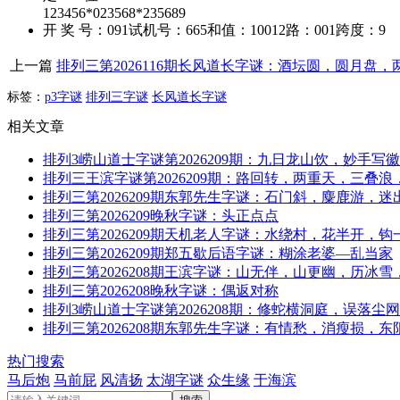
123456*023568*235689
开 奖 号：
0
9
1
试机号：665
和值：10
012路：001
跨度：9
上一篇
排列三第2026116期长风道长字谜：酒坛圆，圆月盘
标签：
p3字谜
排列三字谜
长风道长字谜
相关文章
排列3崂山道士字谜第2026209期：九日龙山饮，妙手写
排列三王滨字谜第2026209期：路回转，两重天，三叠浪
排列三第2026209期东郭先生字谜：石门斜，麋鹿游，
排列三第2026209晚秋字谜：头正点点
排列三第2026209期天机老人字谜：水绕村，花半开，
排列三第2026209期郑五歇后语字谜：糊涂老婆—乱当家
排列三第2026208期王滨字谜：山无伴，山更幽，历冰雪
排列三第2026208晚秋字谜：偶返对称
排列3崂山道士字谜第2026208期：修蛇横洞庭，误落尘
排列三第2026208期东郭先生字谜：有情愁，消瘦损，
热门搜索
马后炮
马前屁
风清扬
太湖字谜
众生缘
于海滨