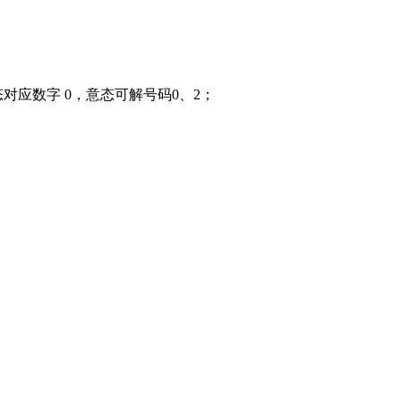
态对应数字 0，意态可解号码0、2；