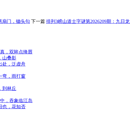
，两扇门，锄头勾
下一篇
排列3崂山道士字谜第2026209期：九
徽真，双眸点绛唇
，山叠影
迷出处，泛虚舟
钩一弯，雨打窗
，到林丘
网中，吞象临江岛
东阳也，花知否