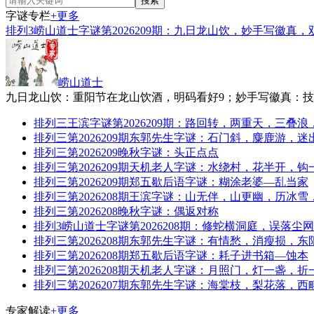
字谜专栏
+更多
排列3崂山道士字谜第2026209期：九日龙山饮，妙手写徽真
崂山道士
九日龙山饮：重阳节在龙山饮酒，明码看好9；妙手写徽真：技
排列三王滨字谜第2026209期：路回转，两重天，三叠浪
排列三第2026209期东郭先生字谜：石门斜，麋鹿游，
排列三第2026209晚秋字谜：头正点点
排列三第2026209期天机老人字谜：水绕村，花半开，
排列三第2026209期郑五歇后语字谜：糊涂老婆—乱当家
排列三第2026208期王滨字谜：山无伴，山更幽，历冰雪
排列三第2026208晚秋字谜：偶返对称
排列3崂山道士字谜第2026208期：修蛇横洞庭，误落尘
排列三第2026208期东郭先生字谜：有情愁，消瘦损，
排列三第2026208期郑五歇后语字谜：耗子进书箱—蚀本
排列三第2026208期天机老人字谜：月照门，灯一盏，
排列三第2026207期东郭先生字谜：海棠枝，梨花落，
专家解读
+更多