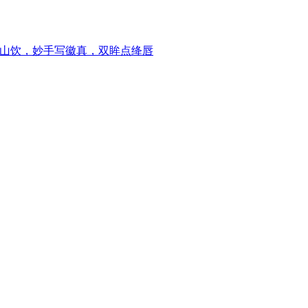
日龙山饮，妙手写徽真，双眸点绛唇