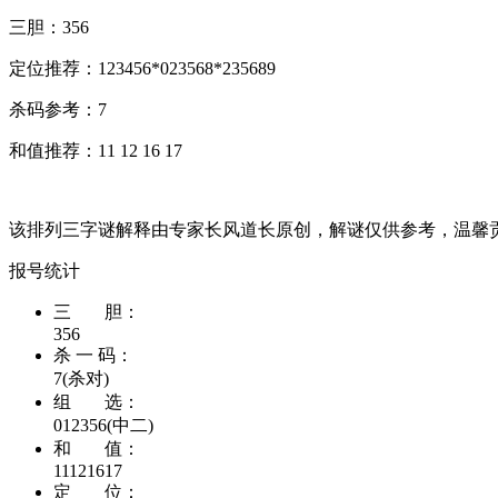
三胆：356
定位推荐：123456*023568*235689
杀码参考：7
和值推荐：11 12 16 17
该排列三字谜解释由专家长风道长原创，解谜仅供参考，温馨
报号统计
三
胆：
3
5
6
杀 一 码：
7
(杀对)
组
选：
0
1
2356
(中二)
和
值：
11
12
16
17
定
位：