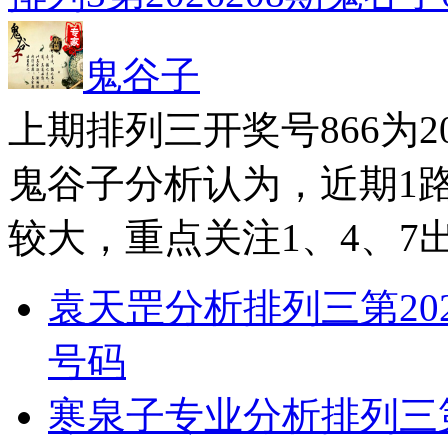
鬼谷子
上期排列三开奖号866为
鬼谷子分析认为，近期1
较大，重点关注1、4、7
袁天罡分析排列三第20
号码
寒泉子专业分析排列三第