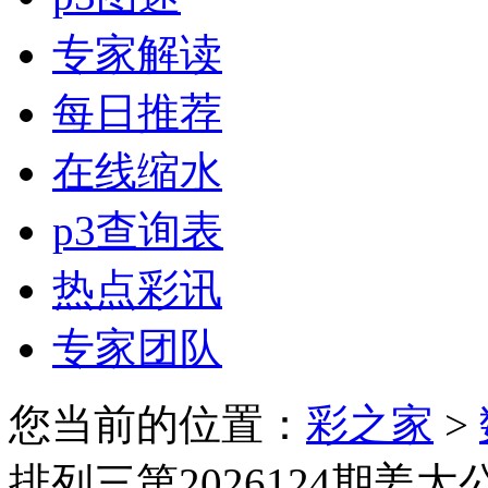
专家解读
每日推荐
在线缩水
p3查询表
热点彩讯
专家团队
您当前的位置：
彩之家
>
排列三第2026124期