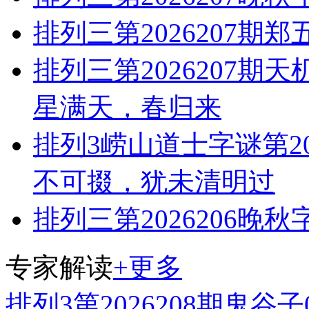
排列三第2026207
排列三第2026207
星满天，春归来
排列3崂山道士字谜第2
不可掇，犹未清明过
排列三第2026206晚
专家解读
+更多
排列3第2026208期鬼谷