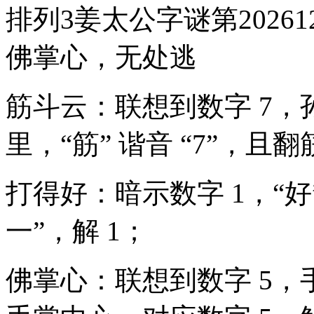
排列3姜太公字谜第2026
佛掌心，无处逃
筋斗云：联想到数字 7
里，“筋” 谐音 “7”，且
打得好：暗示数字 1，“好
一”，解 1；
佛掌心：联想到数字 5，手