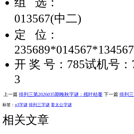
组
选：
013
5
6
7
(中二)
定
位：
235689*014567*134
5
67
开 奖 号：
7
8
5
试机号：7
3
上一篇
排列三第2026035期晚秋字谜：残叶枯萎
下一篇
排列三
标签：
p3字谜
排列三字谜
姜太公字谜
相关文章