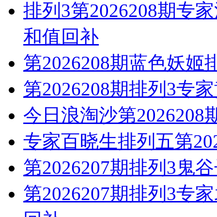
排列3第2026208
和值回补
第2026208期蓝色妖
第2026208期排列
今日浪淘沙第202620
专家百晓生排列五第202
第2026207期排列3
第2026207期排列