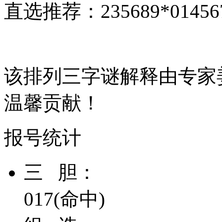
直选推荐：235689*014567
该排列三字谜解释由专家
温馨贡献！
报号统计
三
胆：
0
1
7
(命中)