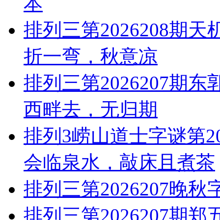
本
排列三第2026208
折一弯，秋意凉
排列三第2026207
西畔去，无归期
排列3崂山道士字谜第2
会临泉水，敲床且煮茶
排列三第2026207晚
排列三第2026207