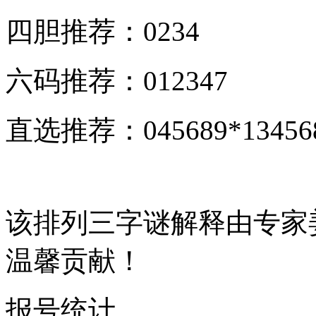
四胆推荐：0234
六码推荐：012347
直选推荐：045689*134568
该排列三字谜解释由专家
温馨贡献！
报号统计