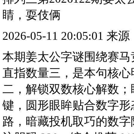
睛，耍伎俩
2026-05-11 20:05:
本期姜太公字谜围绕赛马
直指数量三，是本句核心
二，解锁双数核心解数；
键，圆形眼眸贴合数字形
路，暗藏投机取巧的数字