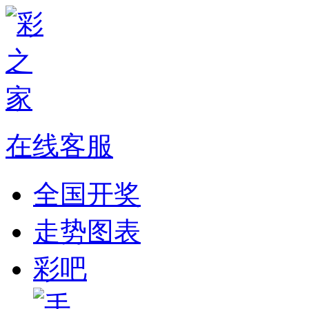
在线客服
全国开奖
走势图表
彩吧