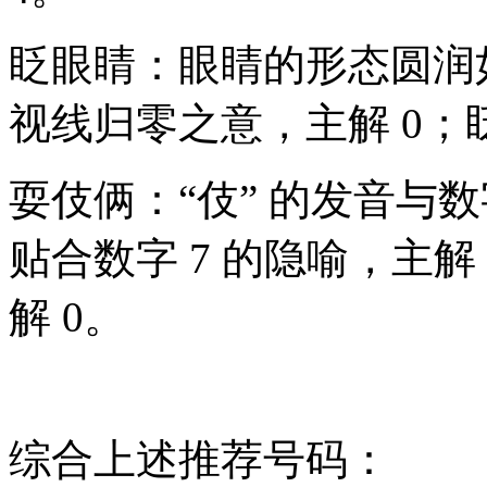
眨眼睛：眼睛的形态圆润
视线归零之意，主解 0；
耍伎俩：“伎” 的发音与数
贴合数字 7 的隐喻，主
解 0。
综合上述推荐号码：