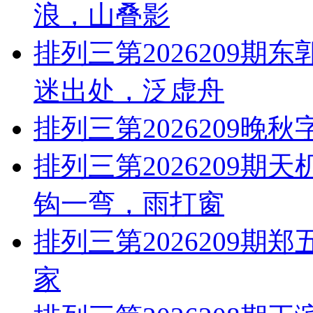
浪，山叠影
排列三第2026209
迷出处，泛虚舟
排列三第2026209晚
排列三第2026209
钩一弯，雨打窗
排列三第2026209
家