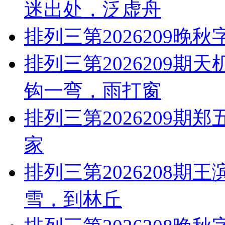
迷出处，泛虚舟
排列三第2026209晚
排列三第2026209
钩一弯，雨打窗
排列三第2026209
家
排列三第2026208
雪，到林丘