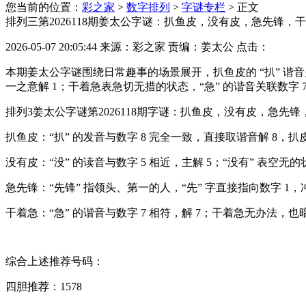
您当前的位置：
彩之家
>
数字排列
>
字谜专栏
> 正文
排列三第2026118期姜太公字谜：扒鱼皮，没有皮，急先锋，
2026-05-07 20:05:44 来源：彩之家 责编：姜太公 点击：
本期姜太公字谜围绕日常趣事的场景展开，扒鱼皮的 “扒” 谐音关
一之意解 1；干着急表急切无措的状态，“急” 的谐音关联数字 7
排列3姜太公字谜第2026118期字谜：扒鱼皮，没有皮，急先锋
扒鱼皮：“扒” 的发音与数字 8 完全一致，直接取谐音解 8，扒
没有皮：“没” 的读音与数字 5 相近，主解 5；“没有” 表空
急先锋：“先锋” 指领头、第一的人，“先” 字直接指向数字 1，
干着急：“急” 的谐音与数字 7 相符，解 7；干着急无办法，也
综合上述推荐号码：
四胆推荐：1578