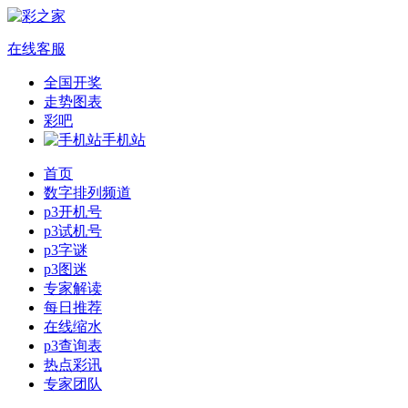
在线客服
全国开奖
走势图表
彩吧
手机站
首页
数字排列频道
p3开机号
p3试机号
p3字谜
p3图迷
专家解读
每日推荐
在线缩水
p3查询表
热点彩讯
专家团队