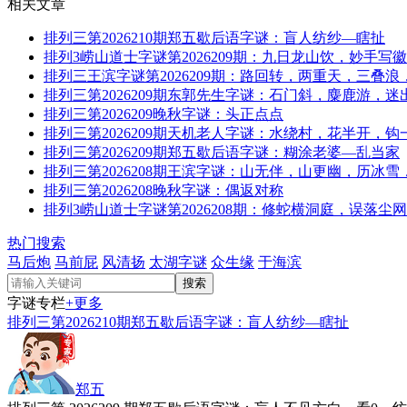
相关文章
排列三第2026210期郑五歇后语字谜：盲人纺纱—瞎扯
排列3崂山道士字谜第2026209期：九日龙山饮，妙手写
排列三王滨字谜第2026209期：路回转，两重天，三叠浪
排列三第2026209期东郭先生字谜：石门斜，麋鹿游，
排列三第2026209晚秋字谜：头正点点
排列三第2026209期天机老人字谜：水绕村，花半开，
排列三第2026209期郑五歇后语字谜：糊涂老婆—乱当家
排列三第2026208期王滨字谜：山无伴，山更幽，历冰雪
排列三第2026208晚秋字谜：偶返对称
排列3崂山道士字谜第2026208期：修蛇横洞庭，误落尘
热门搜索
马后炮
马前屁
风清扬
太湖字谜
众生缘
于海滨
字谜专栏
+更多
排列三第2026210期郑五歇后语字谜：盲人纺纱—瞎扯
郑五