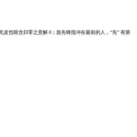
，无皮也暗含归零之意解 0；急先锋指冲在最前的人，“先” 有第