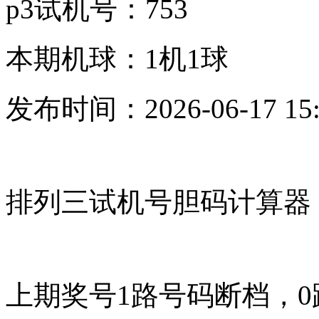
p3试机号：753
本期机球：1机1球
发布时间：2026-06-17 15:
排列三试机号胆码计算器：
上期奖号1路号码断档，0