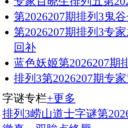
专家百晓生排列五第202
第2026207期排列3
第2026207期排列
回补
蓝色妖姬第2026207
排列3第2026207期
字谜专栏
+更多
排列3崂山道士字谜第202