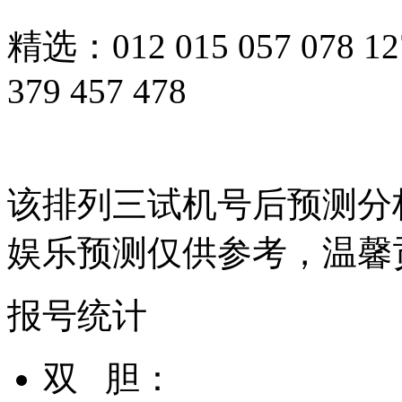
精选：012 015 057 078 127 
379 457 478
该排列三试机号后预测分
娱乐预测仅供参考，温馨
报号统计
双
胆：