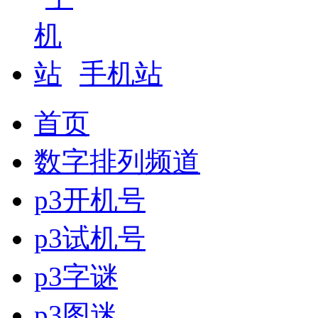
手机站
首页
数字排列频道
p3开机号
p3试机号
p3字谜
p3图迷