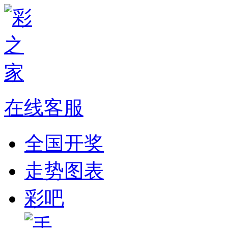
在线客服
全国开奖
走势图表
彩吧