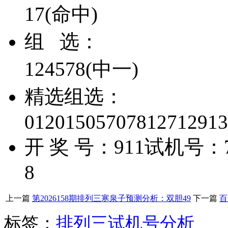
1
7
(命中)
组
选：
1
24578
(中一)
精选组选：
0
1
2
0
1
5
057
078
1
27
1
2
9
1
3
开 奖 号：
9
1
1
试机号：7
8
上一篇
第2026158期排列三寒泉子预测分析：双胆49
下一篇
百
标签：
排列三试机号分析