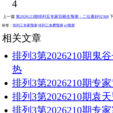
4
上一篇
第2026123期排列五专家百晓生预测：二位看好02368
标签：
排列三专家预测
排列三免费预测
p3预测
相关文章
排列3第2026210
热
排列3第2026210期
排列3第2026210期
排列3第2026210期