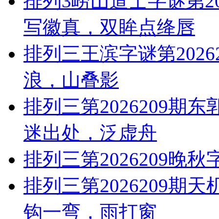
排列3崂山道士字谜第2
写徽真，双眸点绛唇
排列三王滨字谜第202
浪，山叠影
排列三第2026209
迷出处，泛虚舟
排列三第2026209晚
排列三第2026209
钩一弯，雨打窗