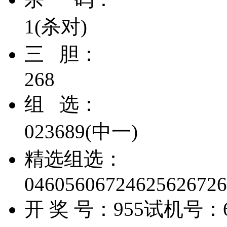
1
(杀对)
三
胆：
2
6
8
组
选：
02368
9
(中一)
精选组选：
046
0
5
6
067
246
2
5
6
267
26
开 奖 号：
9
5
5
试机号：6