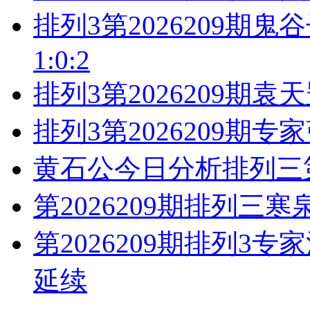
排列3第2026209期
1:0:2
排列3第2026209期
排列3第2026209期
黄石公今日分析排列三第
第2026209期排列三
第2026209期排列
延续