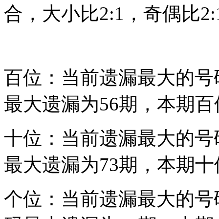
合，大小比2:1，奇偶比2:1，
百位：当前遗漏最大的号
最大遗漏为56期，本期百
十位：当前遗漏最大的号
最大遗漏为73期，本期
个位：当前遗漏最大的号