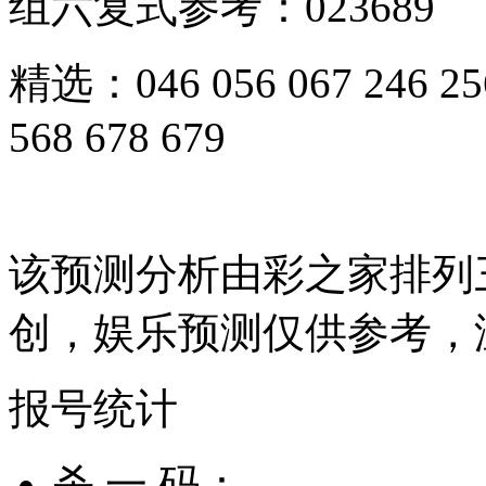
组六复式参考：023689
精选：046 056 067 246 256 
568 678 679
该预测分析由彩之家排列
创，娱乐预测仅供参考，
报号统计
杀 一 码：