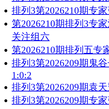
排列3第2026210期
第2026210期排列
关注组六
第2026210期排列五
排列3第2026209期
1:0:2
排列3第2026209期
排列3第2026209期