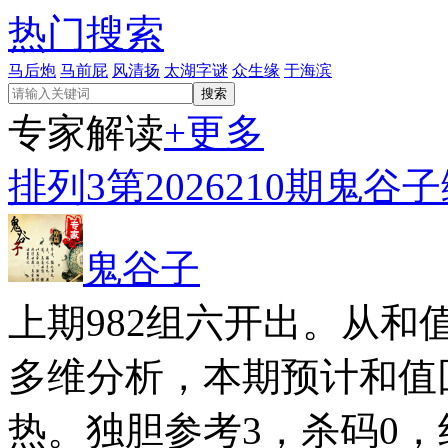
热门搜索
马后炮
马前屁
风清扬
太湖字谜
众生缘
于海滨
专家解读
+更多
排列3第2026210期鬼
鬼谷子
上期982组六开出。从和
多维分析，本期预计和值回
热。独胆参考3，杀码0，组