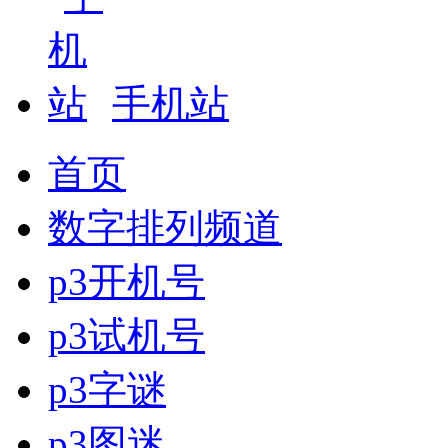
手机站
首页
数字排列频道
p3开机号
p3试机号
p3字谜
p3图迷