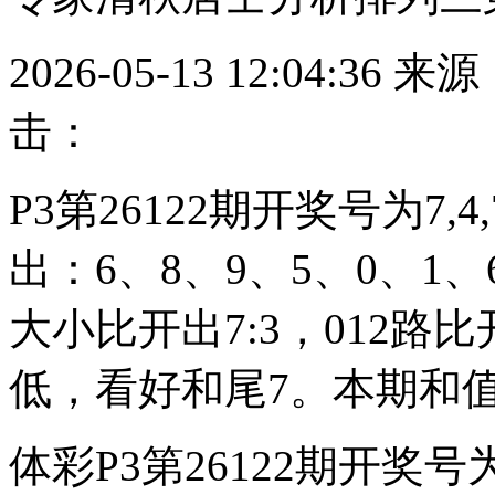
2026-05-13 12:04:
击：
P3第26122期开奖号为7
出：6、8、9、5、0、1、
大小比开出7:3，012路比
低，看好和尾7。本期和值
体彩P3第26122期开奖号