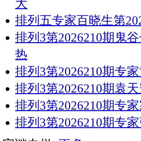
大
排列五专家百晓生第202
排列3第2026210
热
排列3第2026210期
排列3第2026210期
排列3第2026210期
排列3第2026210期