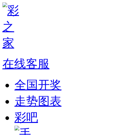
在线客服
全国开奖
走势图表
彩吧