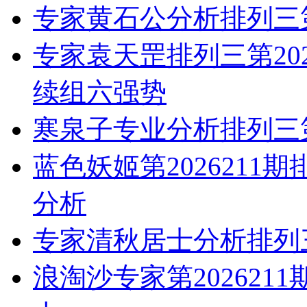
专家黄石公分析排列三第
专家袁天罡排列三第202
续组六强势
寒泉子专业分析排列三第2
蓝色妖姬第202621
分析
专家清秋居士分析排列三第
浪淘沙专家第20262