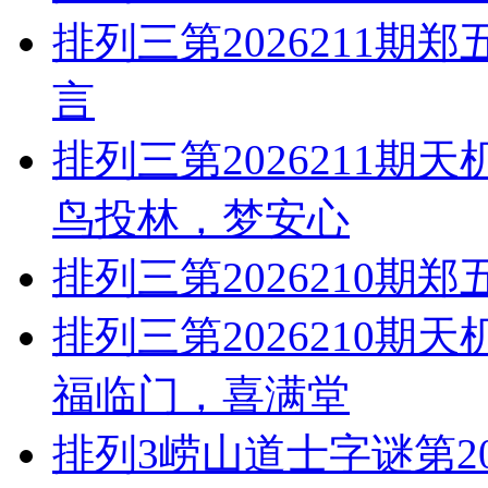
排列三第2026211
言
排列三第2026211
鸟投林，梦安心
排列三第2026210
排列三第2026210
福临门，喜满堂
排列3崂山道士字谜第2