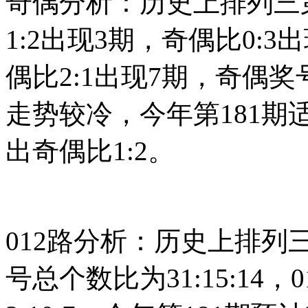
奇偶分析：历史上排列三
1:2出现3期，奇偶比0:3
偶比2:1出现7期，奇偶奖
走势较冷，今年第181
出奇偶比1:2。
012路分析：历史上排列三
号总个数比为31:15:14