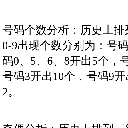
号码个数分析：历史上排
0-9出现个数分别为：号
码0、5、6、8开出5个，
号码3开出10个，号码9开
2。