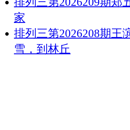
排列三第2026209
家
排列三第2026208
雪，到林丘