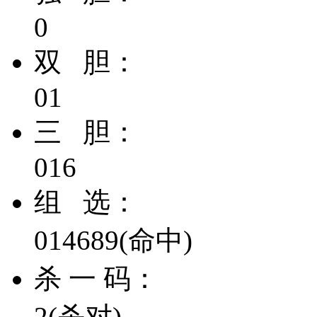
0
双
胆：
0
1
三
胆：
0
1
6
组
选：
01
4
6
8
9
(命中)
杀 一 码：
2
(杀对)