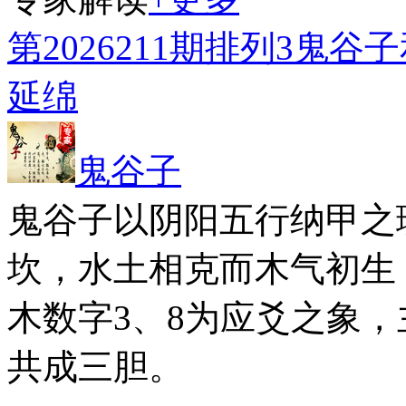
第2026211期排列3鬼
延绵
鬼谷子
鬼谷子以阴阳五行纳甲之
坎，水土相克而木气初生
木数字3、8为应爻之象，
共成三胆。