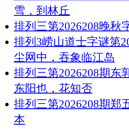
雪，到林丘
排列三第2026208晚
排列3崂山道士字谜第2
尘网中，吞象临江岛
排列三第2026208
东阳也，花知否
排列三第2026208
本