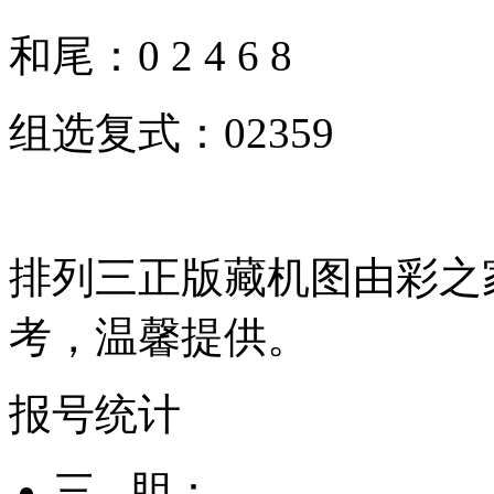
和尾：0 2 4 6 8
组选复式：02359
排列三正版藏机图由彩之
考，温馨提供。
报号统计
三
胆：