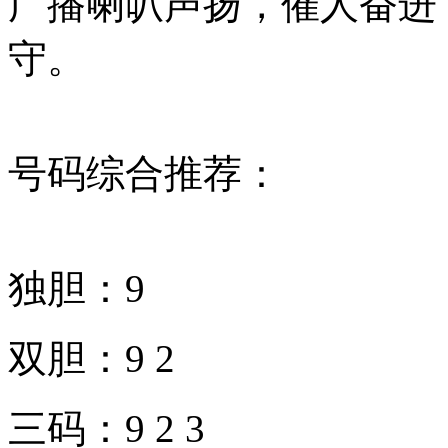
广播喇叭声扬，催人奋进
守。
号码综合推荐：
独胆：9
双胆：9 2
三码：9 2 3