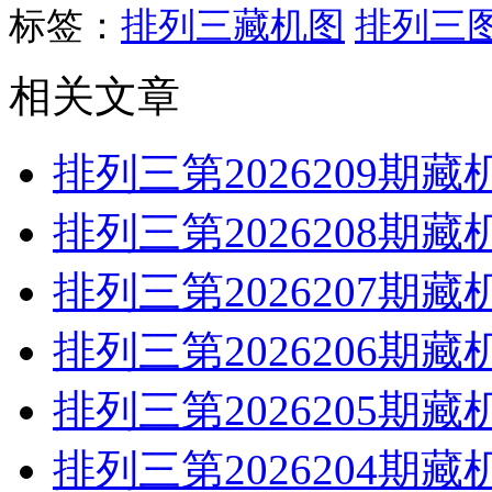
标签：
排列三藏机图
排列三
相关文章
排列三第2026209
排列三第2026208
排列三第2026207
排列三第2026206
排列三第2026205
排列三第2026204