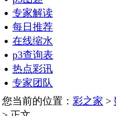
专家解读
每日推荐
在线缩水
p3查询表
热点彩讯
专家团队
您当前的位置：
彩之家
>
> 正文