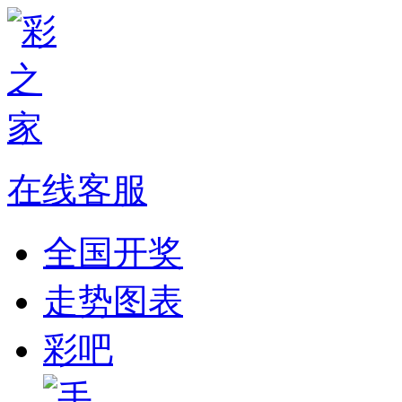
在线客服
全国开奖
走势图表
彩吧