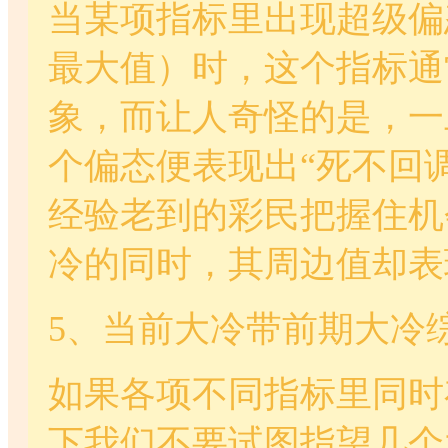
当某项指标里出现超级偏
最大值）时，这个指标通
象，而让人奇怪的是，一
个偏态便表现出“死不回
经验老到的彩民把握住机
冷的同时，其周边值却表
5、当前大冷带前期大冷
如果各项不同指标里同时
下我们不要试图指望几个