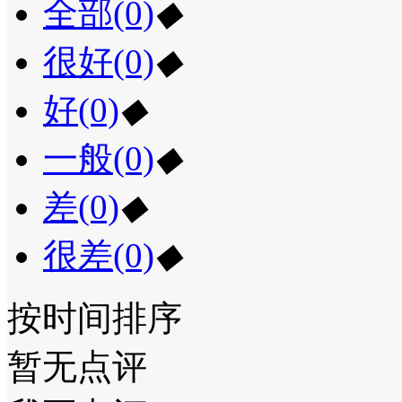
全部
(0)
◆
很好
(0)
◆
好
(0)
◆
一般
(0)
◆
差
(0)
◆
很差
(0)
◆
按时间排序
暂无点评