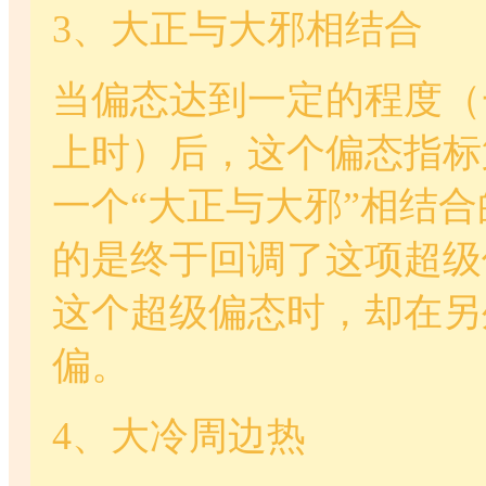
3、大正与大邪相结合
当偏态达到一定的程度（
上时）后，这个偏态指标
一个“大正与大邪”相结
的是终于回调了这项超级
这个超级偏态时，却在另
偏。
4、大冷周边热