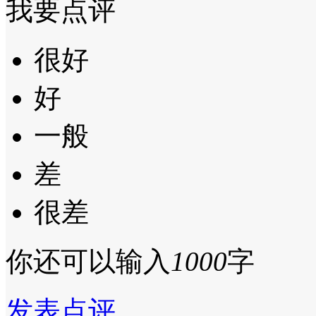
我要点评
很好
好
一般
差
很差
你还可以输入
1000
字
发表点评