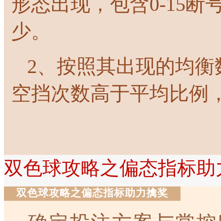
形态出现，包含0-15断
少。
2、按照其出现的均衡
空挡次数高于平均比例
双色球攻略之偏态指标助
双色球攻略之偏态指标助力擒奖