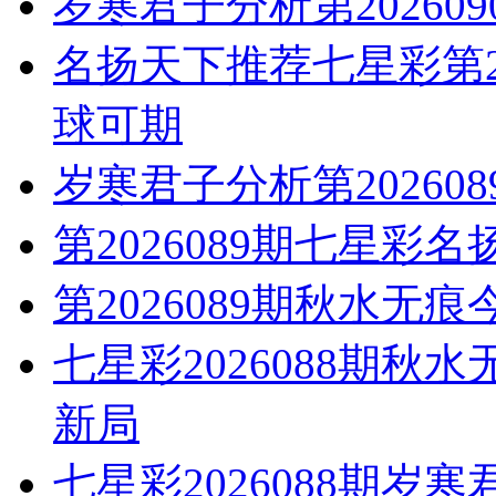
岁寒君子分析第20260
名扬天下推荐七星彩第202
球可期
岁寒君子分析第202608
第2026089期七星彩名
第2026089期秋水无
七星彩2026088期
新局
七星彩2026088期