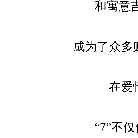
和寓意吉
成为了众多
在爱
“7”不