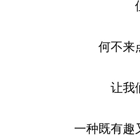
何不来
让我
一种既有趣