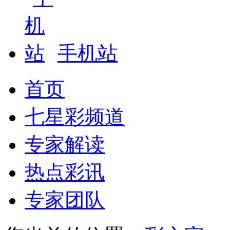
手机站
首页
七星彩频道
专家解读
热点彩讯
专家团队