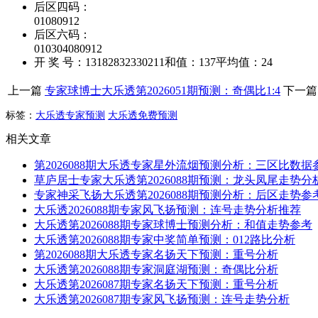
后区四码：
01
08
09
12
后区六码：
01
03
04
08
09
12
开 奖 号：
13
18
28
32
33
02
11
和值：137
平均值：24
上一篇
专家球博士大乐透第2026051期预测：奇偶比1:4
下一篇
标签：
大乐透专家预测
大乐透免费预测
相关文章
第2026088期大乐透专家星外流烟预测分析：三区比数据
草庐居士专家大乐透第2026088期预测：龙头凤尾走势分
专家神采飞扬大乐透第2026088期预测分析：后区走势参
大乐透2026088期专家风飞扬预测：连号走势分析推荐
大乐透第2026088期专家球博士预测分析：和值走势参考
大乐透第2026088期专家中奖简单预测：012路比分析
第2026088期大乐透专家名扬天下预测：重号分析
大乐透第2026088期专家洞庭湖预测：奇偶比分析
大乐透第2026087期专家名扬天下预测：重号分析
大乐透第2026087期专家风飞扬预测：连号走势分析