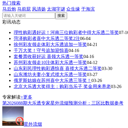
热门搜索
马后炮
马前屁
风清扬
太湖字谜
众生缘
于海滨
彩讯动态
理性购彩遇好运！河南三位购彩者中得大乐透二等奖
07-1
菏泽购彩者喜中大乐透二等奖2注
06-04
徐州彩友领走体彩大乐透追加一等奖
04-21
千万大奖！守号追加迎惊喜
04-16
套餐票收获好运 喜领大乐透一等奖
04-16
苏州彩友领走10注体彩大乐透一等奖
04-12
山东彩民理性购彩遇惊喜 喜揽大乐透二等奖
03-30
山东潍坊夫妻小复式揽大乐透一等奖
03-27
俄罗斯姑娘在苏州喜中大乐透三等奖！
03-26
北京大乐透大奖得主：购彩当乐子 奖金用来养老
03-26
专家解读
+更多
第2026088期大乐透专家星外流烟预测分析：三区比数据参考
星外流烟