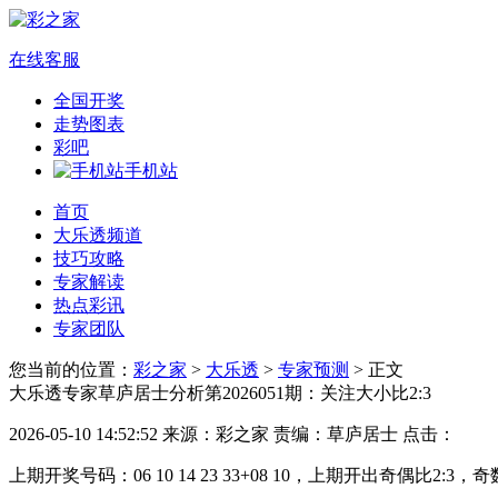
在线客服
全国开奖
走势图表
彩吧
手机站
首页
大乐透频道
技巧攻略
专家解读
热点彩讯
专家团队
您当前的位置：
彩之家
>
大乐透
>
专家预测
> 正文
大乐透专家草庐居士分析第2026051期：关注大小比2:3
2026-05-10 14:52:52 来源：彩之家 责编：草庐居士 点击：
上期开奖号码：06 10 14 23 33+08 10，上期开出奇