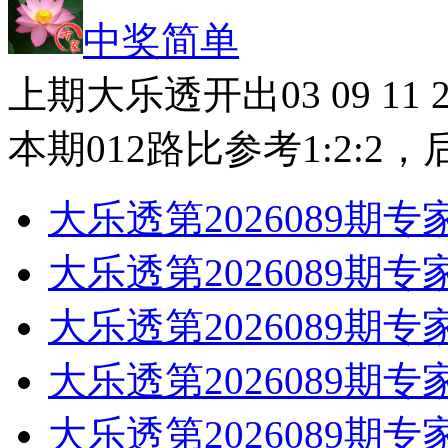
中奖简单
上期大乐透开出03 09 11 24 
本期012路比参考1:2:2，
大乐透第2026089
大乐透第2026089
大乐透第2026089
大乐透第2026089
大乐透第2026089