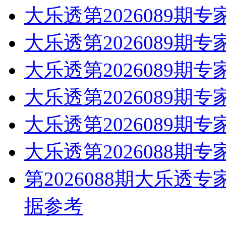
大乐透第2026089
大乐透第2026089
大乐透第2026089
大乐透第2026089
大乐透第2026089
大乐透第2026088
第2026088期大乐
据参考