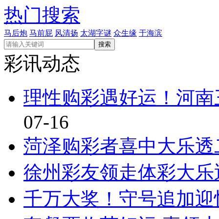
热门搜索
马后炮
马前屁
风清扬
太湖字谜
众生缘
于海滨
彩讯动态
理性购彩遇好运！河南
07-16
菏泽购彩者喜中大乐透
徐州彩友领走体彩大乐
千万大奖！守号追加迎