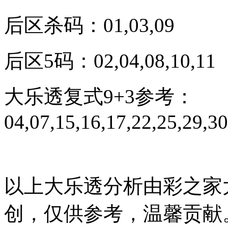
后区杀码：01,03,09
后区5码：02,04,08,10,11
大乐透复式9+3参考：
04,07,15,16,17,22,25,29,3
以上大乐透分析由彩之家
创，仅供参考，温馨贡献