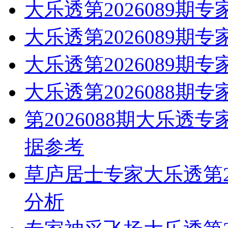
大乐透第2026089
大乐透第2026089
大乐透第2026089
大乐透第2026088
第2026088期大乐
据参考
草庐居士专家大乐透第2
分析