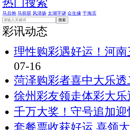
热门搜索
马后炮
马前屁
风清扬
太湖字谜
众生缘
于海滨
彩讯动态
理性购彩遇好运！河南
07-16
菏泽购彩者喜中大乐透
徐州彩友领走体彩大乐
千万大奖！守号追加迎
套餐票收获好运 喜领