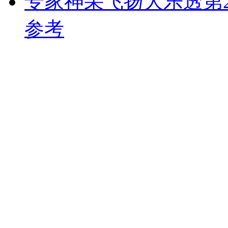
专家神采飞扬大乐透第2
参考