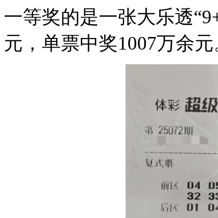
一等奖的是一张大乐透“9+
元，单票中奖1007万余元