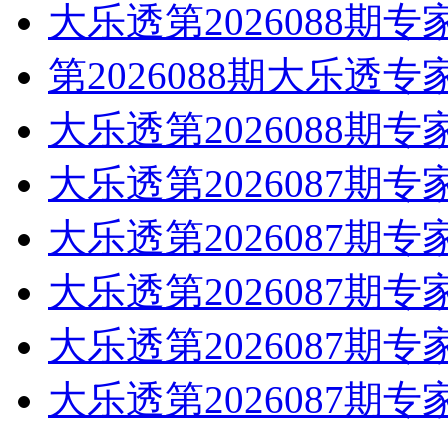
大乐透第2026088期
第2026088期大乐
大乐透第2026088
大乐透第2026087
大乐透第2026087
大乐透第2026087
大乐透第2026087期
大乐透第2026087