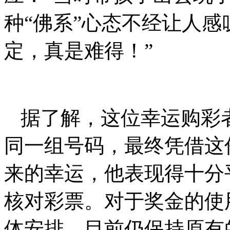
种“佛系”心态不经让人感
定，真是难得！”
据了解，这位幸运购彩
同一组号码，最终凭借这
来的幸运，他表现得十分
核对彩票。对于奖金的使
体安排，目前仍保持原有