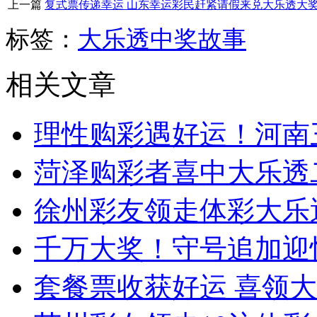
上一篇
复式票传递幸运 山东幸运彩民赶紧请假来兑大乐透大
标签：
大乐透中奖故事
相关文章
理性购彩遇好运！河南
菏泽购彩者喜中大乐透
徐州彩友领走体彩大乐
千万大奖！守号追加迎
套餐票收获好运 喜领