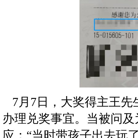
7月7日，大奖得主王
办理兑奖事宜。当被问及
应：“当时带孩子出去玩