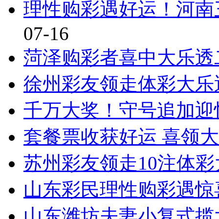
理性购彩遇好运！河南
07-16
菏泽购彩者喜中大乐透
徐州彩友领走体彩大乐
千万大奖！守号追加迎
套餐票收获好运 喜领
苏州彩友领走10注体
山东彩民理性购彩遇惊
山东潍坊夫妻小复式揽