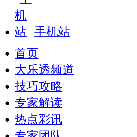
手机站
首页
大乐透频道
技巧攻略
专家解读
热点彩讯
专家团队