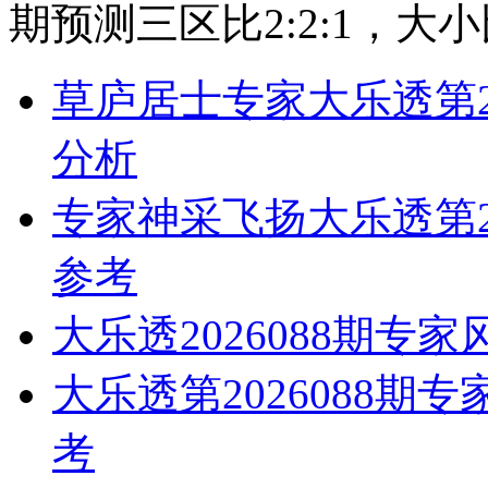
期预测三区比2:2:1，大小
草庐居士专家大乐透第2
分析
专家神采飞扬大乐透第2
参考
大乐透2026088期
大乐透第2026088
考