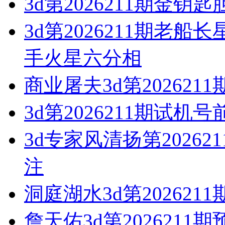
3d第2026211期金
3d第2026211期老
手火星六分相
商业屠夫3d第202621
3d第2026211期试机
3d专家风清扬第2026
注
洞庭湖水3d第202621
詹天佑3d第2026211