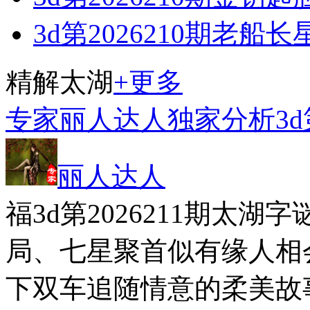
3d第2026210期老
精解太湖
+更多
专家丽人达人独家分析3d第
丽人达人
福3d第2026211期太
局、七星聚首似有缘人相
下双车追随情意的柔美故事