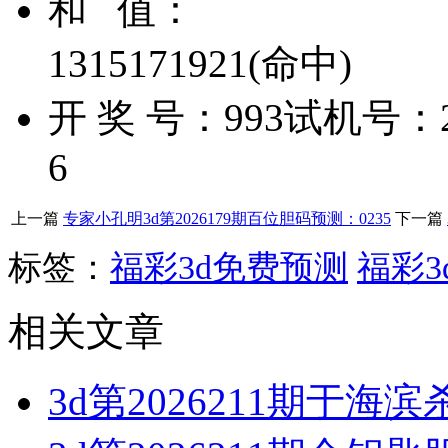
和
值：
13
15
17
19
21
(命中)
开 奖 号：
9
9
3
试机号：2
6
上一篇
专家小孔明3d第2026179期百位胆码预测：0235
下一篇
标签：
福彩3d免费预测
福彩3
相关文章
3d第2026211期于