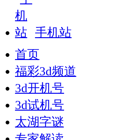
手机站
首页
福彩3d频道
3d开机号
3d试机号
太湖字谜
专家解读