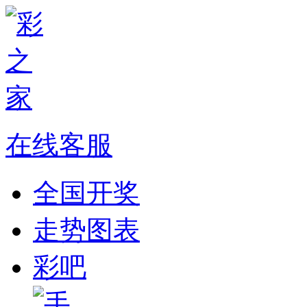
在线客服
全国开奖
走势图表
彩吧