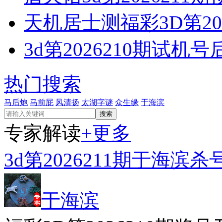
天机居士测福彩3D第20
3d第2026210期试
热门搜索
马后炮
马前屁
风清扬
太湖字谜
众生缘
于海滨
专家解读
+更多
3d第2026211期于海
于海滨