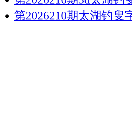
第2026210期太湖