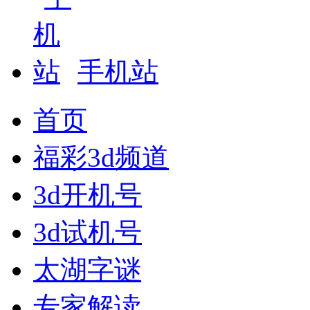
手机站
首页
福彩3d频道
3d开机号
3d试机号
太湖字谜
专家解读