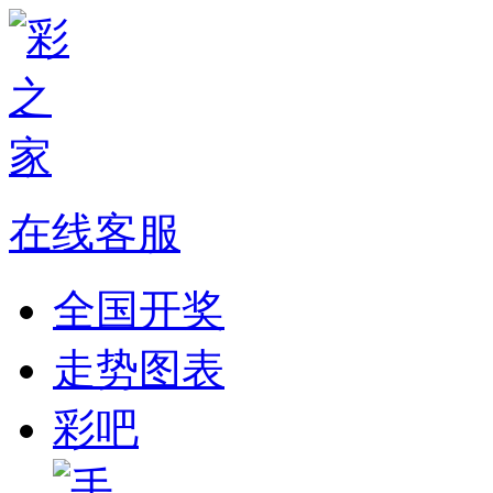
在线客服
全国开奖
走势图表
彩吧