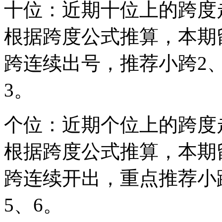
十位：近期十位上的跨度走势（2-
根据跨度公式推算，本期
跨连续出号，推荐小跨2、
3。
个位：近期个位上的跨度走势（4-
根据跨度公式推算，本期
跨连续开出，重点推荐小跨
5、6。