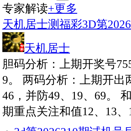
专家解读
+更多
天机居士测福彩3D第2026
天机居士
胆码分析：上期开奖号75
9。 两码分析：上期开出两
46，并防49、19、69
期重点关注和值12、13、1