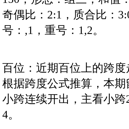
奇偶比：2:1，质合比：3:0
号：,1，重号：1,2。
百位：近期百位上的跨度走势（2-
根据跨度公式推算，本期
小跨连续开出，主看小跨2
4。