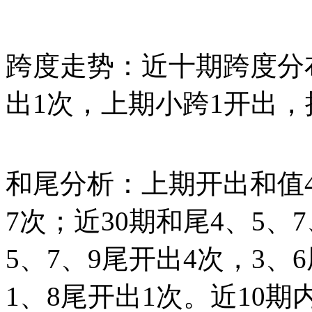
跨度走势：近十期跨度分布6-5-
出1次，上期小跨1开出
和尾分析：上期开出和值4
7次；近30期和尾4、5、
5、7、9尾开出4次，3、
1、8尾开出1次。近10期