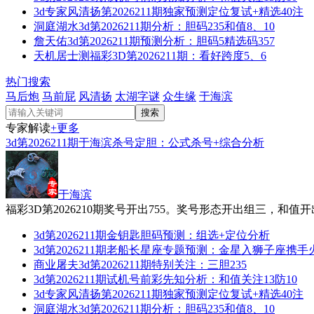
3d专家风清扬第2026211期独家预测定位复试+精选40注
洞庭湖水3d第2026211期分析：胆码235和值8、10
詹天佑3d第2026211期预测分析：胆码5精选码357
天机居士测福彩3D第2026211期：看好跨度5、6
热门搜索
马后炮
马前屁
风清扬
太湖字谜
众生缘
于海滨
专家解读
+更多
3d第2026211期于海滨杀号定胆：公式杀号+综合分析
于海滨
福彩3D第2026210期奖号开出755。奖号形态开出组三，和值开出
3d第2026211期金钥匙胆码预测：组选+定位分析
3d第2026211期老船长星座专题预测：金星入狮子座携
商业屠夫3d第2026211期特别关注：三胆235
3d第2026211期试机号前彩先知分析：和值关注13防10
3d专家风清扬第2026211期独家预测定位复试+精选40注
洞庭湖水3d第2026211期分析：胆码235和值8、10