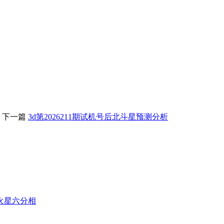
下一篇
3d第2026211期试机号后北斗星预测分析
手火星六分相