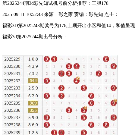
第2025244期3d彩先知试机号前分析推荐：三胆178
2025-09-11 10:52:43 来源：彩之家 责编：彩先知 点击：
福彩3D第2025243期奖号为176,上期开出小区和值14，和
福彩3d第2025244期出号分析：