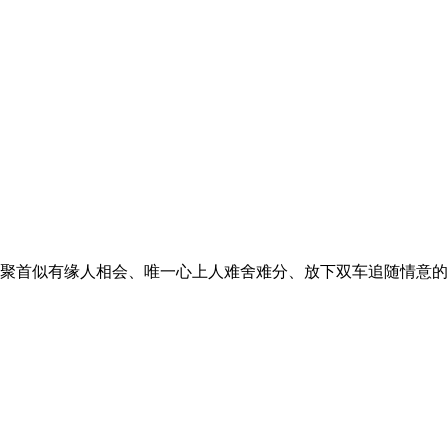
七星聚首似有缘人相会、唯一心上人难舍难分、放下双车追随情意的