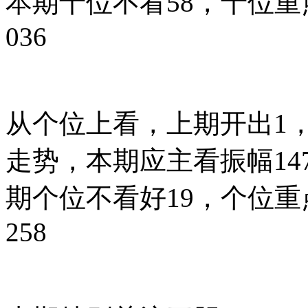
本期十位不看58，十位重
036
从个位上看，上期开出1
走势，本期应主看振幅1
期个位不看好19，个位重
258