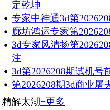
定乾坤
专家中神通3d第2026
廊坊鸿运专家第20262
3d专家风清扬第2026
注
3d第2026208期试机
第2026208期3d商业
精解太湖
+更多