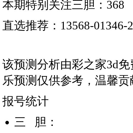
本期特别关注三胆：368
直选推荐：13568-01346-2
该预测分析由彩之家3d
乐预测仅供参考，温馨贡
报号统计
三
胆：