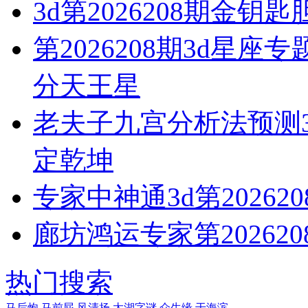
3d第2026208期金
第2026208期3d星
分天王星
老夫子九宫分析法预测3d
定乾坤
专家中神通3d第2026
廊坊鸿运专家第20262
热门搜索
马后炮
马前屁
风清扬
太湖字谜
众生缘
于海滨