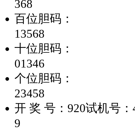
3
6
8
百位胆码：
1
3
5
6
8
十位胆码：
0
1
3
4
6
个位胆码：
2
3
4
5
8
开 奖 号：
9
2
0
试机号：4
9