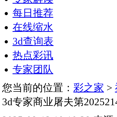
每日推荐
在线缩水
3d查询表
热点彩讯
专家团队
您当前的位置：
彩之家
>
3d专家商业屠夫第20252