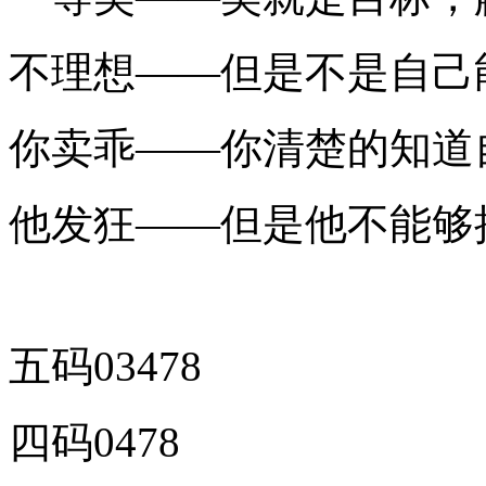
不理想——但是不是自己
你卖乖——你清楚的知道
他发狂——但是他不能够
五码03478
四码0478