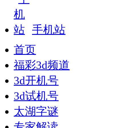
手机站
首页
福彩3d频道
3d开机号
3d试机号
太湖字谜
专家解读