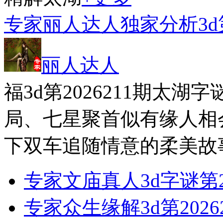
专家丽人达人独家分析3d第
丽人达人
福3d第2026211期太
局、七星聚首似有缘人相
下双车追随情意的柔美故事
专家文庙真人3d字谜第2
专家众生缘解3d第202