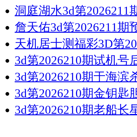
洞庭湖水3d第202621
詹天佑3d第2026211
天机居士测福彩3D第20
3d第2026210期试
3d第2026210期于
3d第2026210期金
3d第2026210期老