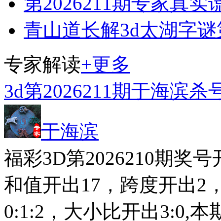
第2026211期专家真
青山道长解3d太湖字谜第
专家解读
+更多
3d第2026211期于海
于海滨
福彩3D第2026210期
和值开出17，跨度开出2，
0:1:2，大小比开出3:0