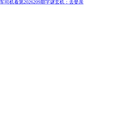
车司机看第2026209期字谜玄机：去娶亲