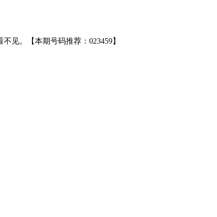
见。【本期号码推荐：023459】