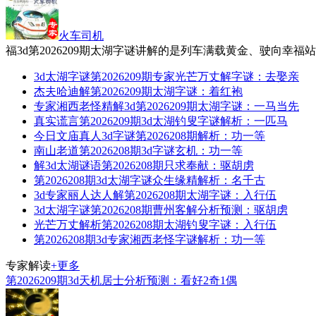
火车司机
福3d第2026209期太湖字谜讲解的是列车满载黄金、驶向幸福站
3d太湖字谜第2026209期专家光芒万丈解字谜：去娶亲
杰夫哈迪解第2026209期太湖字谜：着红袍
专家湘西老怪精解3d第2026209期太湖字谜：一马当先
真实谎言第2026209期3d太湖钓叟字谜解析：一匹马
今日文庙真人3d字谜第2026208期解析：功一等
南山老道第2026208期3d字谜玄机：功一等
解3d太湖谜语第2026208期只求奉献：驱胡虏
第2026208期3d太湖字谜众生缘精解析：名千古
3d专家丽人达人解第2026208期太湖字谜：入行伍
3d太湖字谜第2026208期曹州客解分析预测：驱胡虏
光芒万丈解析第2026208期太湖钓叟字谜：入行伍
第2026208期3d专家湘西老怪字谜解析：功一等
专家解读
+更多
第2026209期3d天机居士分析预测：看好2奇1偶