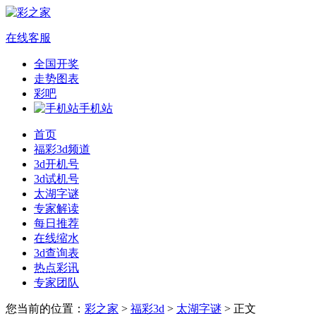
在线客服
全国开奖
走势图表
彩吧
手机站
首页
福彩3d频道
3d开机号
3d试机号
太湖字谜
专家解读
每日推荐
在线缩水
3d查询表
热点彩讯
专家团队
您当前的位置：
彩之家
>
福彩3d
>
太湖字谜
> 正文