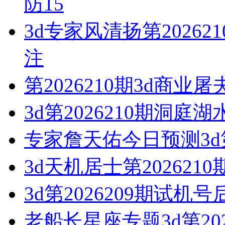
防15
3d专家风清扬第2026
注
第2026210期3d商业
3d第2026210期洞庭
专家詹天佑今日预测3d第
3d天机居士第20262
3d第2026209期试
老船长星座专题3d第20