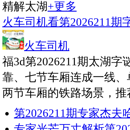
精解太湖
+更多
火车司机看第2026211
火车司机
福3d第2026211期太
靠、七节车厢连成一线、
两节车厢的铁路场景，推荐组
第2026211期专家杰
专家光芒万丈解析第202