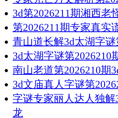
3d第2026211期湘
第2026211期专家真
青山道长解3d太湖字谜第
3d太湖字谜第20262
南山老道第2026210
3d文庙真人字谜第202
字谜专家丽人达人独解3d
龙