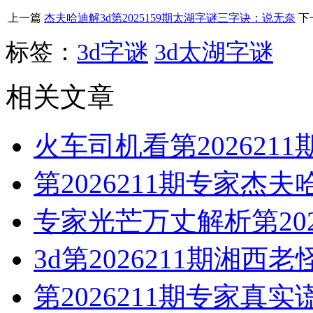
上一篇
杰夫哈迪解3d第2025159期太湖字谜三字诀：说无奈
下
标签：
3d字谜
3d太湖字谜
相关文章
火车司机看第202621
第2026211期专家杰
专家光芒万丈解析第202
3d第2026211期湘
第2026211期专家真