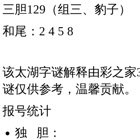
三胆129（组三、豹子）
和尾：2 4 5 8
该太湖字谜解释由彩之家
谜仅供参考，温馨贡献。
报号统计
独
胆：