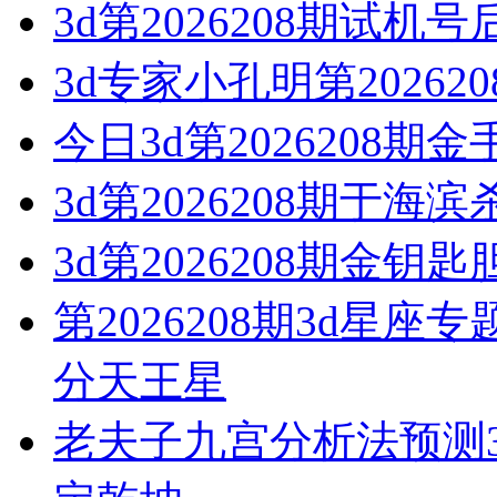
3d第2026208期试
3d专家小孔明第20262
今日3d第2026208期
3d第2026208期于
3d第2026208期金
第2026208期3d星
分天王星
老夫子九宫分析法预测3d