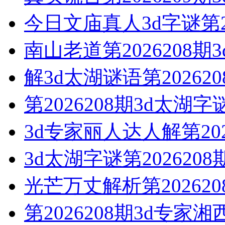
今日文庙真人3d字谜第2
南山老道第2026208
解3d太湖谜语第2026
第2026208期3d太
3d专家丽人达人解第20
3d太湖字谜第20262
光芒万丈解析第2026
第2026208期3d专