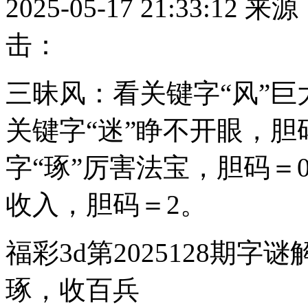
2025-05-17 21:33:
击：
三昧风：看关键字“风”巨
关键字“迷”睁不开眼，胆
字“琢”厉害法宝，胆码＝
收入，胆码＝2。
福彩3d第2025128期
琢，收百兵